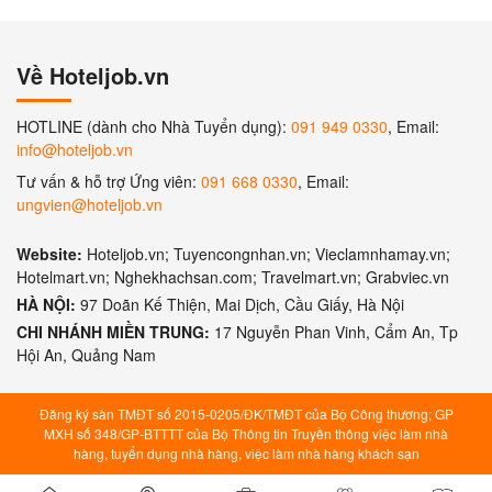
Về Hoteljob.vn
HOTLINE (dành cho Nhà Tuyển dụng):
091 949 0330
, Email:
info@hoteljob.vn
Tư vấn & hỗ trợ Ứng viên:
091 668 0330
, Email:
ungvien@hoteljob.vn
Website:
Hoteljob.vn; Tuyencongnhan.vn; Vieclamnhamay.vn;
Hotelmart.vn; Nghekhachsan.com; Travelmart.vn; Grabviec.vn
HÀ NỘI:
97 Doãn Kế Thiện, Mai Dịch, Cầu Giấy, Hà Nội
CHI NHÁNH MIỀN TRUNG:
17 Nguyễn Phan Vinh, Cẩm An, Tp
Hội An, Quảng Nam
Đăng ký sàn TMĐT số 2015-0205/ĐK/TMĐT của Bộ Công thương; GP
MXH số 348/GP-BTTTT của Bộ Thông tin Truyền thông việc làm nhà
hàng, tuyển dụng nhà hàng, việc làm nhà hàng khách sạn