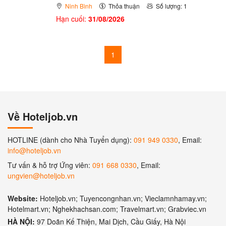
Ninh Bình
Thỏa thuận
Số lượng: 1
Hạn cuối:
31/08/2026
1
Về Hoteljob.vn
HOTLINE (dành cho Nhà Tuyển dụng):
091 949 0330
, Email:
info@hoteljob.vn
Tư vấn & hỗ trợ Ứng viên:
091 668 0330
, Email:
ungvien@hoteljob.vn
Website:
Hoteljob.vn; Tuyencongnhan.vn; Vieclamnhamay.vn;
Hotelmart.vn; Nghekhachsan.com; Travelmart.vn; Grabviec.vn
HÀ NỘI:
97 Doãn Kế Thiện, Mai Dịch, Cầu Giấy, Hà Nội