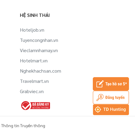
Việc làm Order taker tại Ninh Bình
HỆ SINH THÁI
Việc làm Kế toán tại Ninh Bình
Hoteljob.vn
Tuyencongnhan.vn
Vieclamnhamay.vn
Hotelmart.vn
Nghekhachsan.com
Travelmart.vn
Grabviec.vn
 Thông tin Truyền thông