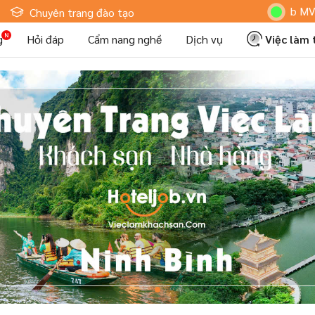
Hoteljob MV: "Tôi
Chuyên trang đào tạo
g
Hỏi đáp
Cẩm nang nghề
Dịch vụ
Việc làm