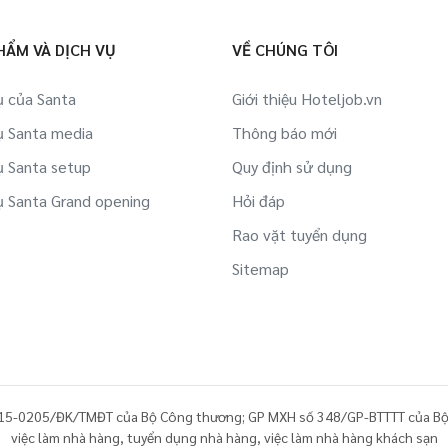
Việc làm IT tại Ninh Bình
Việc làm Thể hình/ phòng tập tại Ninh
HẨM VÀ DỊCH VỤ
VỀ CHÚNG TÔI
Bình
Việc làm Việc làm sinh viên tại Ninh Bình
ụ của Santa
Giới thiệu Hoteljob.vn
Việc làm Công ty Du lịch, lữ hành,
ụ Santa media
Thông báo mới
Việc làm Bán hàng online tại Ninh Bình
phòng vé tại Ninh Bình
ụ Santa setup
Quy định sử dụng
Việc làm Khác tại Ninh Bình
Việc làm Hàng không/ Sân bay tại Ninh
ụ Santa Grand opening
Hỏi đáp
Bình
Rao vặt tuyển dụng
Việc làm Du thuyền tại Ninh Bình
Sitemap
Việc làm Lao động ngoài nước tại Ninh
Bình
Việc làm Siêu thị/ Rạp phim/ Dịch vụ
công cộng tại Ninh Bình
15-0205/ĐK/TMĐT của Bộ Công thương; GP MXH số 348/GP-BTTTT của Bộ
việc làm nhà hàng
,
tuyển dụng nhà hàng
,
việc làm nhà hàng khách sạn