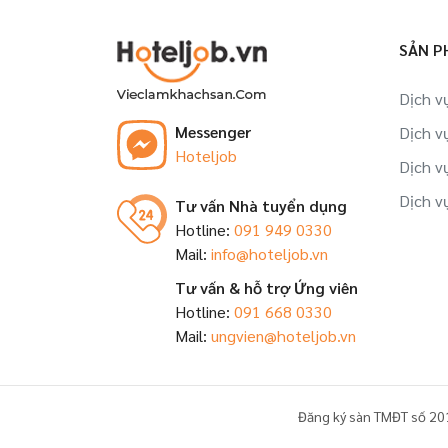
Việc làm Nhân viên tập sự tại Ninh Bình
SẢN P
Việc làm Đào tạo viên tại Ninh Bình
Dịch v
Việc làm Trợ lý, thư ký tại Ninh Bình
Messenger
Dịch v
Hoteljob
Việc làm Nhân viên tại Ninh Bình
Dịch v
Dịch v
Tư vấn Nhà tuyển dụng
Hotline:
091 949 0330
Mail:
info@hoteljob.vn
Tư vấn & hỗ trợ Ứng viên
Hotline:
091 668 0330
Mail:
ungvien@hoteljob.vn
Đăng ký sàn TMĐT số 20