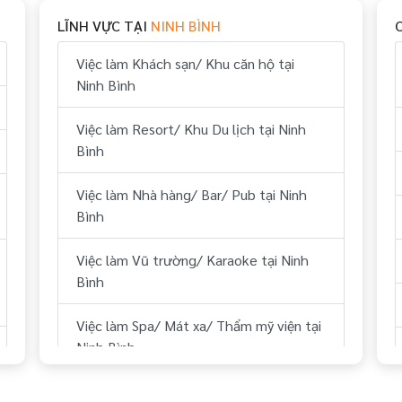
Việc làm Vui chơi & giải trí tại Ninh Bình
LĨNH VỰC TẠI
NINH BÌNH
Việc làm Hành chính, nhân sự tại Ninh
Việc làm Khách sạn/ Khu căn hộ tại
Bình
Ninh Bình
Việc làm Tài chính, kế toán tại Ninh Bình
Việc làm Resort/ Khu Du lịch tại Ninh
Bình
Việc làm Kỹ thuật tại Ninh Bình
Việc làm Nhà hàng/ Bar/ Pub tại Ninh
Việc làm Lái xe tại Ninh Bình
Bình
Việc làm Lữ hành/ Du lịch (HDV, ĐH
Việc làm Vũ trường/ Karaoke tại Ninh
Tour...) tại Ninh Bình
Bình
Việc làm Y tế tại Ninh Bình
Việc làm Spa/ Mát xa/ Thẩm mỹ viện tại
Ninh Bình
Việc làm Dự án BĐS/ Quản lý tòa nhà tại
Ninh Bình
Việc làm Sân Golf tại Ninh Bình