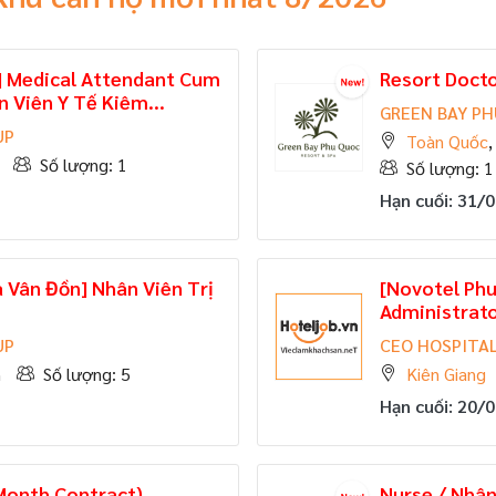
] Medical Attendant Cum
Resort Docto
n Viên Y Tế Kiêm...
GREEN BAY PH
UP
Toàn Quốc
Số lượng: 1
Số lượng: 1
Hạn cuối: 31/
Vân Đồn] Nhân Viên Trị
[Novotel Ph
Administrato
UP
CEO HOSPITAL
n
Số lượng: 5
Kiên Giang
Hạn cuối: 20/
-Month Contract)
Nurse / Nhân