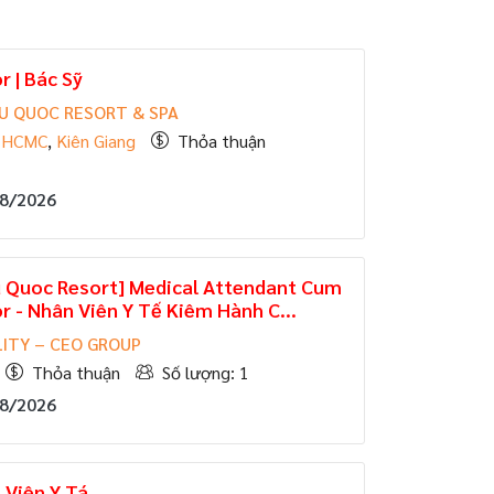
r | Bác Sỹ
U QUOC RESORT & SPA
,
HCMC
,
Kiên Giang
Thỏa thuận
08/2026
u Quoc Resort] Medical Attendant Cum
r - Nhân Viên Y Tế Kiêm Hành C...
ITY – CEO GROUP
Thỏa thuận
Số lượng: 1
08/2026
 Viên Y Tá