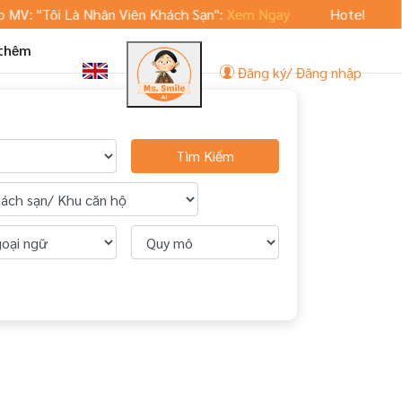
 "Tôi Là Nhân Viên Khách Sạn":
Xem Ngay
Hoteljob.vn ra m
 thêm
Đăng ký/ Đăng nhập
Tìm Kiếm