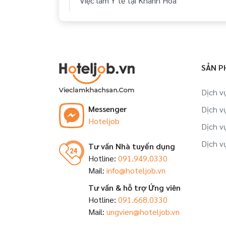
Việc làm Y tế tại Khánh Hòa
Việc làm Y tế tại Bà Rịa - Vũng Tàu
Việc làm Y tế tại Cần Thơ
SẢN P
Việc làm Y tế tại Kiên Giang
Dịch v
Việc làm Y tế tại Bình Định
Messenger
Dịch v
Hoteljob
Việc làm Y tế tại Gia Lai
Dịch v
Dịch v
Tư vấn Nhà tuyển dụng
Việc làm Y tế tại Long An
Hotline:
091.949.0330
Mail:
info@hoteljob.vn
Tư vấn & hỗ trợ Ứng viên
Hotline:
091.668.0330
Mail:
ungvien@hoteljob.vn