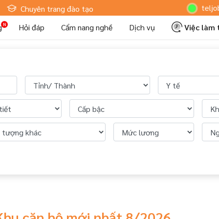
Hoteljob MV:
Chuyên trang đào tạo
g
Hỏi đáp
Cẩm nang nghề
Dịch vụ
Việc làm
 Khu căn hộ mới nhất 8/2026