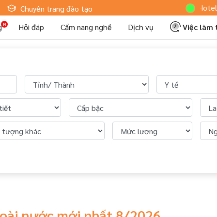
Hoteljob
Chuyên trang đào tạo
g
Hỏi đáp
Cẩm nang nghề
Dịch vụ
Việc làm
goài nước mới nhất 8/2026