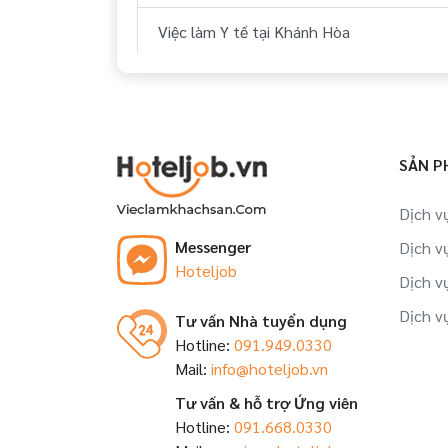
Việc làm Y tế tại Khánh Hòa
Việc làm Y tế tại Bà Rịa - Vũng Tàu
Việc làm Y tế tại Cần Thơ
SẢN P
Việc làm Y tế tại Kiên Giang
Dịch v
Việc làm Y tế tại Bình Định
Messenger
Dịch v
Hoteljob
Việc làm Y tế tại Gia Lai
Dịch v
Dịch v
Tư vấn Nhà tuyển dụng
Việc làm Y tế tại Long An
Hotline:
091.949.0330
Mail:
info@hoteljob.vn
Tư vấn & hỗ trợ Ứng viên
Hotline:
091.668.0330