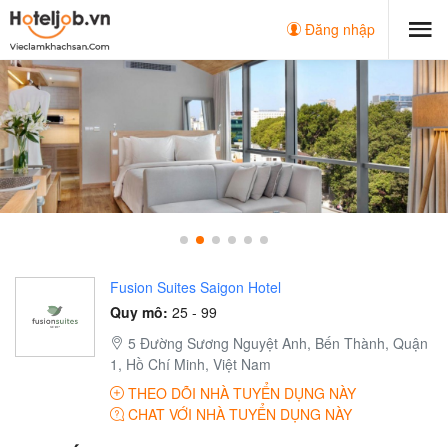
Đăng nhập
Fusion Suites Saigon Hotel
Quy mô:
25 - 99
5 Đường Sương Nguyệt Anh, Bến Thành, Quận
1, Hồ Chí Minh, Việt Nam
THEO DÕI NHÀ TUYỂN DỤNG NÀY
CHAT VỚI NHÀ TUYỂN DỤNG NÀY