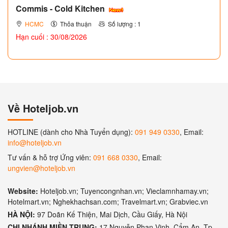
Commis - Cold Kitchen
HCMC
Thỏa thuận
Số lượng : 1
Hạn cuối : 30/08/2026
Về Hoteljob.vn
HOTLINE (dành cho Nhà Tuyển dụng):
091 949 0330
, Email:
info@hoteljob.vn
Tư vấn & hỗ trợ Ứng viên:
091 668 0330
, Email:
ungvien@hoteljob.vn
Website:
Hoteljob.vn; Tuyencongnhan.vn; Vieclamnhamay.vn;
Hotelmart.vn; Nghekhachsan.com; Travelmart.vn; Grabviec.vn
HÀ NỘI:
97 Doãn Kế Thiện, Mai Dịch, Cầu Giấy, Hà Nội
CHI NHÁNH MIỀN TRUNG:
17 Nguyễn Phan Vinh, Cẩm An, Tp