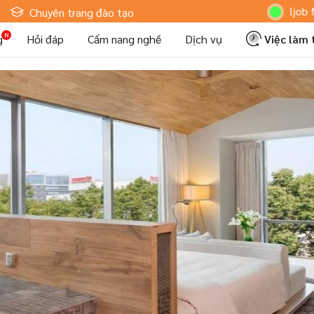
Hoteljob MV: "T
Chuyên trang đào tạo
g
Hỏi đáp
Cẩm nang nghề
Dịch vụ
Việc làm