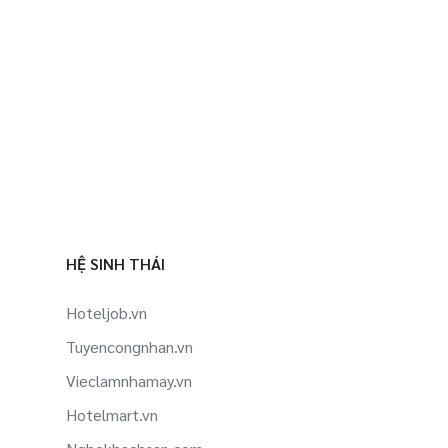
HỆ SINH THÁI
Hoteljob.vn
Tuyencongnhan.vn
Vieclamnhamay.vn
Hotelmart.vn