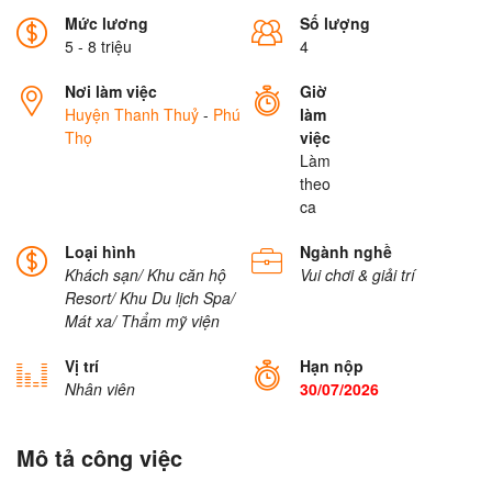
Mức lương
Số lượng
5 - 8 triệu
4
Nơi làm việc
Giờ
Huyện Thanh Thuỷ
-
Phú
làm
Thọ
việc
Làm
theo
ca
Loại hình
Ngành nghề
Khách sạn/ Khu căn hộ
Vui chơi & giải trí
Resort/ Khu Du lịch
Spa/
Mát xa/ Thẩm mỹ viện
Vị trí
Hạn nộp
Nhân viên
30/07/2026
Mô tả công việc