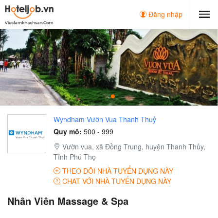
Đăng nhập
Wyndham Vườn Vua Thanh Thuỷ
Quy mô:
500 - 999
Vườn vua, xã Đồng Trung, huyện Thanh Thủy,
Tỉnh Phú Thọ
THEO DÕI NHÀ TUYỂN DỤNG NÀY
CHAT VỚI NHÀ TUYỂN DỤNG NÀY
Nhân Viên Massage & Spa