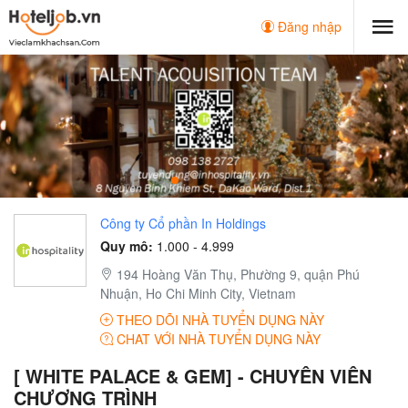
Đăng nhập
Công ty Cổ phần In Holdings
Quy mô:
1.000 - 4.999
194 Hoàng Văn Thụ, Phường 9, quận Phú
Nhuận, Ho Chi Minh City, Vietnam
THEO DÕI NHÀ TUYỂN DỤNG NÀY
CHAT VỚI NHÀ TUYỂN DỤNG NÀY
[ WHITE PALACE & GEM] - CHUYÊN VIÊN
CHƯƠNG TRÌNH