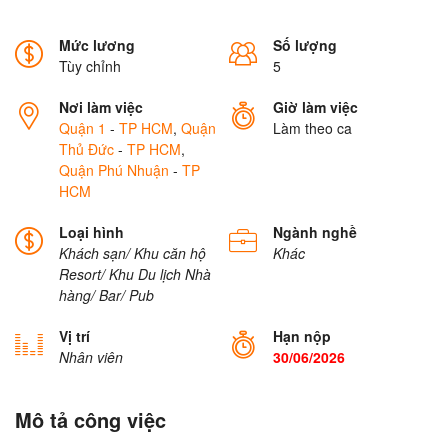
Mức lương
Số lượng
Tùy chỉnh
5
Nơi làm việc
Giờ làm việc
Quận 1
-
TP HCM
,
Quận
Làm theo ca
Thủ Đức
-
TP HCM
,
Quận Phú Nhuận
-
TP
HCM
Loại hình
Ngành nghề
Khách sạn/ Khu căn hộ
Khác
Resort/ Khu Du lịch
Nhà
hàng/ Bar/ Pub
Vị trí
Hạn nộp
Nhân viên
30/06/2026
Mô tả công việc