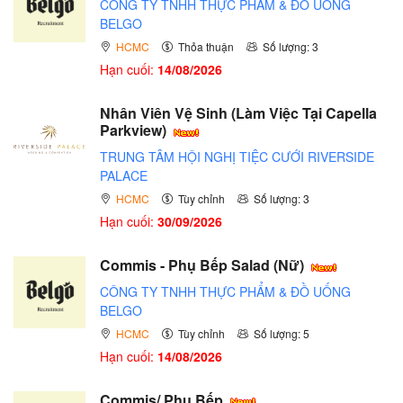
CÔNG TY TNHH THỰC PHẨM & ĐỒ UỐNG
BELGO
HCMC
Thỏa thuận
Số lượng: 3
Hạn cuối:
14/08/2026
Nhân Viên Vệ Sinh (Làm Việc Tại Capella
Parkview)
TRUNG TÂM HỘI NGHỊ TIỆC CƯỚI RIVERSIDE
PALACE
HCMC
Tùy chỉnh
Số lượng: 3
Hạn cuối:
30/09/2026
Commis - Phụ Bếp Salad (Nữ)
CÔNG TY TNHH THỰC PHẨM & ĐỒ UỐNG
BELGO
HCMC
Tùy chỉnh
Số lượng: 5
Hạn cuối:
14/08/2026
Commis/ Phụ Bếp