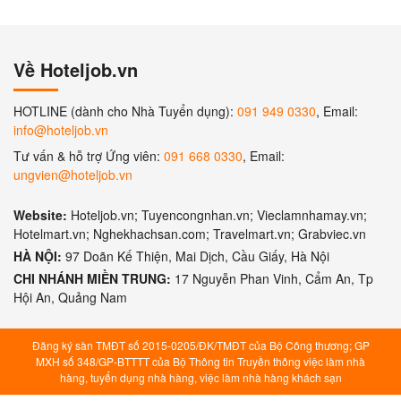
Về Hoteljob.vn
HOTLINE (dành cho Nhà Tuyển dụng):
091 949 0330
, Email:
info@hoteljob.vn
Tư vấn & hỗ trợ Ứng viên:
091 668 0330
, Email:
ungvien@hoteljob.vn
Website:
Hoteljob.vn; Tuyencongnhan.vn; Vieclamnhamay.vn;
Hotelmart.vn; Nghekhachsan.com; Travelmart.vn; Grabviec.vn
HÀ NỘI:
97 Doãn Kế Thiện, Mai Dịch, Cầu Giấy, Hà Nội
CHI NHÁNH MIỀN TRUNG:
17 Nguyễn Phan Vinh, Cẩm An, Tp
Hội An, Quảng Nam
Đăng ký sàn TMĐT số 2015-0205/ĐK/TMĐT của Bộ Công thương; GP
MXH số 348/GP-BTTTT của Bộ Thông tin Truyền thông việc làm nhà
hàng, tuyển dụng nhà hàng, việc làm nhà hàng khách sạn