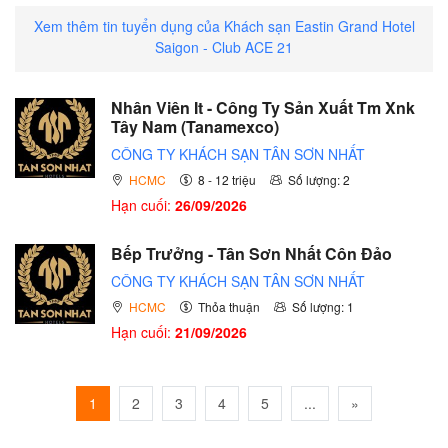
Xem thêm tin tuyển dụng của Khách sạn Eastin Grand Hotel
Saigon - Club ACE 21
Nhân Viên It - Công Ty Sản Xuất Tm Xnk
Tây Nam (Tanamexco)
CÔNG TY KHÁCH SẠN TÂN SƠN NHẤT
HCMC
8 - 12 triệu
Số lượng: 2
Hạn cuối:
26/09/2026
Bếp Trưởng - Tân Sơn Nhất Côn Đảo
CÔNG TY KHÁCH SẠN TÂN SƠN NHẤT
HCMC
Thỏa thuận
Số lượng: 1
Hạn cuối:
21/09/2026
1
2
3
4
5
...
»