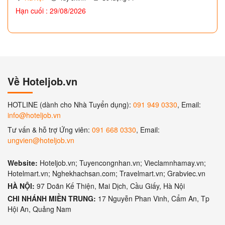
Hạn cuối : 29/08/2026
Về Hoteljob.vn
HOTLINE (dành cho Nhà Tuyển dụng):
091 949 0330
, Email:
info@hoteljob.vn
Tư vấn & hỗ trợ Ứng viên:
091 668 0330
, Email:
ungvien@hoteljob.vn
Website:
Hoteljob.vn; Tuyencongnhan.vn; Vieclamnhamay.vn;
Hotelmart.vn; Nghekhachsan.com; Travelmart.vn; Grabviec.vn
HÀ NỘI:
97 Doãn Kế Thiện, Mai Dịch, Cầu Giấy, Hà Nội
CHI NHÁNH MIỀN TRUNG:
17 Nguyễn Phan Vinh, Cẩm An, Tp
Hội An, Quảng Nam