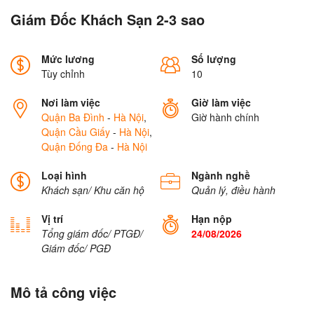
Giám Đốc Khách Sạn 2-3 sao
Mức lương
Số lượng
Tùy chỉnh
10
Nơi làm việc
Giờ làm việc
Quận Ba Đình
-
Hà Nội
,
Giờ hành chính
Quận Cầu Giấy
-
Hà Nội
,
Quận Đống Đa
-
Hà Nội
Loại hình
Ngành nghề
Khách sạn/ Khu căn hộ
Quản lý, điều hành
Vị trí
Hạn nộp
Tổng giám đốc/ PTGĐ/
24/08/2026
Giám đốc/ PGĐ
Mô tả công việc