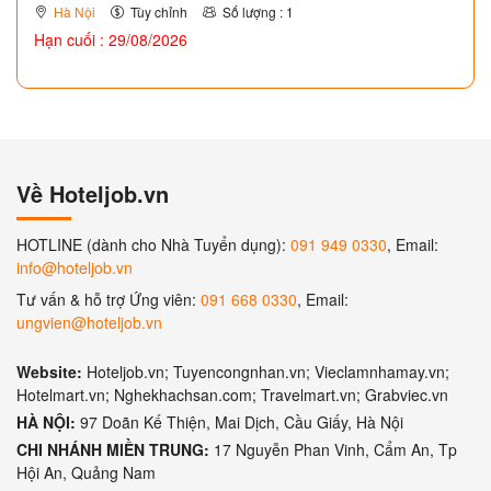
Hà Nội
Tùy chỉnh
Số lượng : 1
Hạn cuối : 29/08/2026
Về Hoteljob.vn
HOTLINE (dành cho Nhà Tuyển dụng):
091 949 0330
, Email:
info@hoteljob.vn
Tư vấn & hỗ trợ Ứng viên:
091 668 0330
, Email:
ungvien@hoteljob.vn
Website:
Hoteljob.vn; Tuyencongnhan.vn; Vieclamnhamay.vn;
Hotelmart.vn; Nghekhachsan.com; Travelmart.vn; Grabviec.vn
HÀ NỘI:
97 Doãn Kế Thiện, Mai Dịch, Cầu Giấy, Hà Nội
CHI NHÁNH MIỀN TRUNG:
17 Nguyễn Phan Vinh, Cẩm An, Tp
Hội An, Quảng Nam