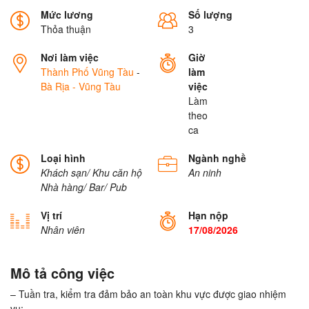
Mức lương
Số lượng
Thỏa thuận
3
Nơi làm việc
Giờ
Thành Phố Vũng Tàu
-
làm
Bà Rịa - Vũng Tàu
việc
Làm
theo
ca
Loại hình
Ngành nghề
Khách sạn/ Khu căn hộ
An ninh
Nhà hàng/ Bar/ Pub
Vị trí
Hạn nộp
Nhân viên
17/08/2026
Mô tả công việc
– Tuần tra, kiểm tra đảm bảo an toàn khu vực được giao nhiệm
vụ;