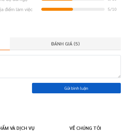
ịa điểm làm việc
5/10
ĐÁNH GIÁ (
5
)
Gửi bình luận
HẨM VÀ DỊCH VỤ
VỀ CHÚNG TÔI