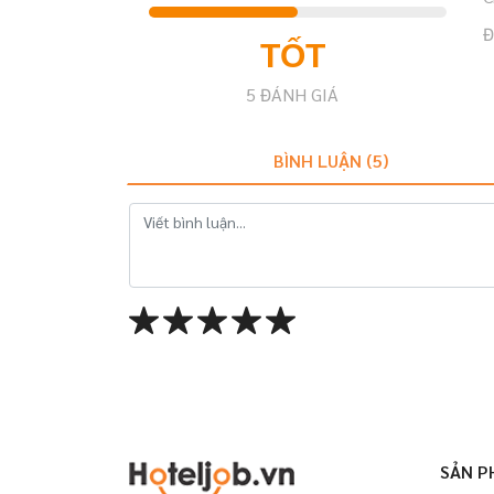
Đ
TỐT
5
ĐÁNH GIÁ
BÌNH LUẬN (
5
)
SẢN P