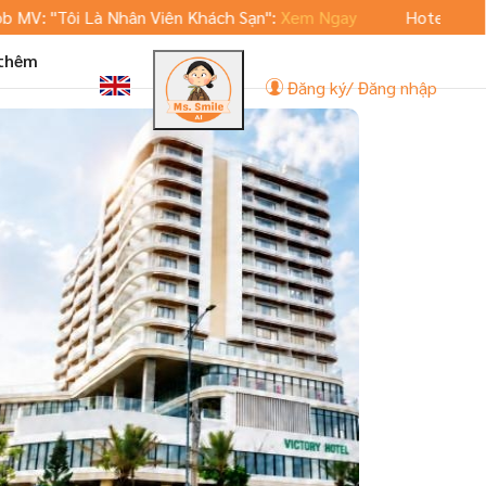
ôi Là Nhân Viên Khách Sạn":
Xem Ngay
Hoteljob.vn ra mắt 
 thêm
Đăng ký/ Đăng nhập