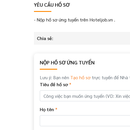
YÊU CẦU HỒ SƠ
- Nộp hồ sơ ứng tuyển trên Hoteljob.vn .
Chia sẻ:
NỘP HỒ SƠ ỨNG TUYỂN
Lưu ý: Bạn nên
Tạo hồ sơ
trực tuyến để Nhà 
Tiêu đề hồ sơ
*
Họ tên
*