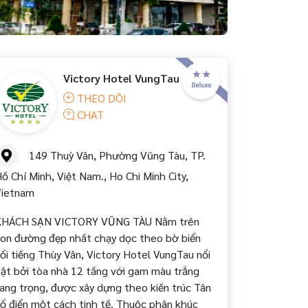
Victory Hotel VungTau
THEO DÕI
CHAT
149 Thuỳ Vân, Phường Vũng Tàu, TP.
ồ Chí Minh, Việt Nam., Ho Chi Minh City,
ietnam
KHÁCH SẠN VICTORY VŨNG TÀU Nằm trên
on đường đẹp nhất chạy dọc theo bờ biển
ổi tiếng Thùy Vân, Victory Hotel VungTau nổi
ật bởi tòa nhà 12 tầng với gam màu trắng
ang trọng, được xây dựng theo kiến trúc Tân
ổ điển một cách tinh tế. Thuộc phân khúc