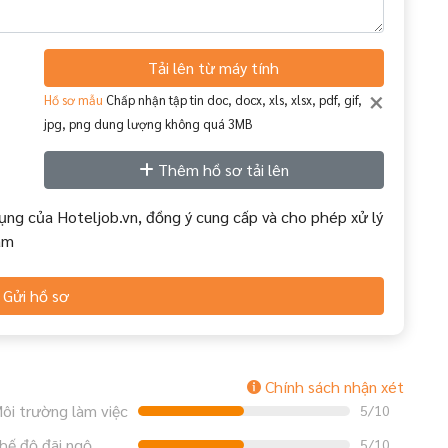
Tải lên từ máy tính
×
Hồ sơ mẫu
Chấp nhận tập tin doc, docx, xls, xlsx, pdf, gif,
jpg, png dung lượng không quá 3MB
Thêm hồ sơ tải lên
ụng của Hoteljob.vn, đồng ý cung cấp và cho phép xử lý
àm
Gửi hồ sơ
Chính sách nhận xét
ôi trường làm việc
5/10
hế độ đãi ngộ
5/10