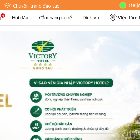
Hoteljob MV: "T
Chuyên trang đào tạo
g
Hỏi đáp
Cẩm nang nghề
Dịch vụ
Việc làm