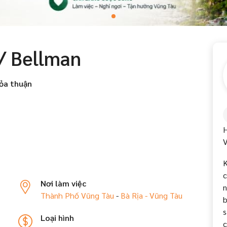
/ Bellman
ỏa thuận
H
V
c
Nơi làm việc
n
Thành Phố Vũng Tàu
-
Bà Rịa - Vũng Tàu
b
s
Loại hình
c