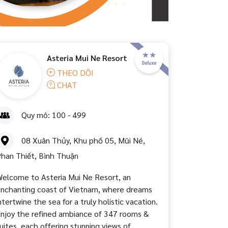
Asteria Mui Ne Resort
THEO DÕI
CHAT
Quy mô: 100 - 499
08 Xuân Thủy, Khu phố 05, Mũi Né,
han Thiết, Bình Thuận
elcome to Asteria Mui Ne Resort, an
nchanting coast of Vietnam, where dreams
ntertwine the sea for a truly holistic vacation.
njoy the refined ambiance of 347 rooms &
uites, each offering stunning views of