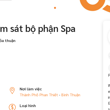
ám sát bộ phận Spa
ỏa thuận
P
W
Nơi làm việc
e
Thành Phố Phan Thiết
-
Bình Thuận
i
E
Loại hình
s