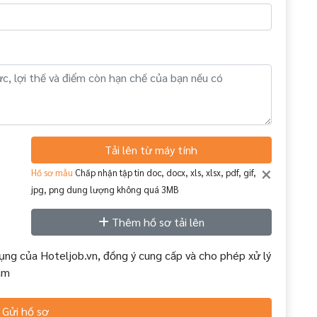
Tải lên từ máy tính
×
Hồ sơ mẫu
Chấp nhận tập tin doc, docx, xls, xlsx, pdf, gif,
jpg, png dung lượng không quá 3MB
Thêm hồ sơ tải lên
ụng của Hoteljob.vn, đồng ý cung cấp và cho phép xử lý
àm
Gửi hồ sơ