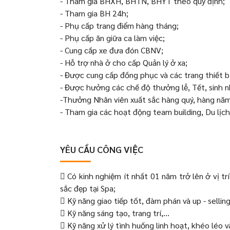
- Tham gia BHXH, BHTN, BHYT theo quy định;
- Tham gia BH 24h;
- Phụ cấp trang điểm hàng tháng;
- Phụ cấp ăn giữa ca làm việc;
- Cung cấp xe đưa đón CBNV;
- Hỗ trợ nhà ở cho cấp Quản lý ở xa;
- Được cung cấp đồng phục và các trang thiết b
- Được hưởng các chế độ thưởng lễ, Tết, sinh n
-Thưởng Nhân viên xuất sắc hàng quý, hàng năm
- Tham gia các hoạt động team building, Du lịc
YÊU CẦU CÔNG VIỆC
 Có kinh nghiệm ít nhất 01 năm trở lên ở vị 
sắc đẹp tại Spa;
 Kỹ năng giao tiếp tốt, đàm phán và up - selling
 Kỹ năng sáng tạo, trang trí,...
 Kỹ năng xử lý tình huống linh hoạt, khéo léo v