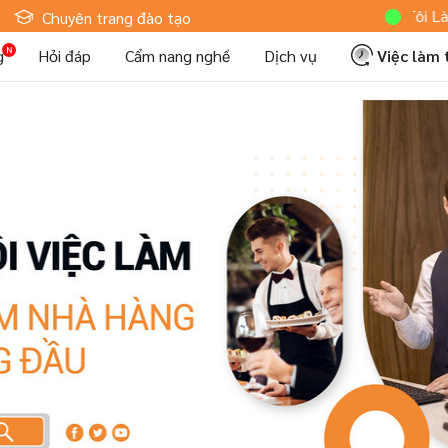
Hoteljob MV: "Tôi Là Nhân Vi
Chuyên trang đào tạo
g
Hỏi đáp
Cẩm nang nghề
Dịch vụ
Việc làm