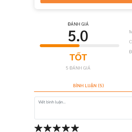
ĐÁNH GIÁ
5.0
M
C
Đ
TỐT
5
ĐÁNH GIÁ
BÌNH LUẬN (
5
)