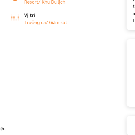
Resort/ Khu Du lịch
t
a
Vị trí
t
Trưởng ca/ Giám sát
iệc;