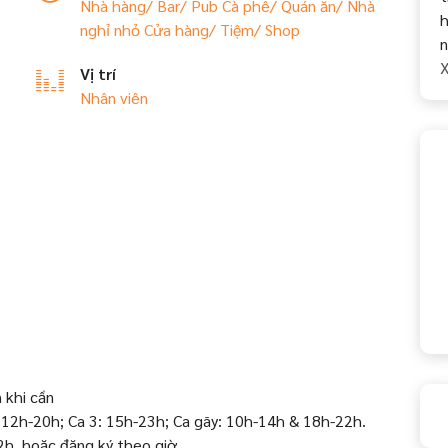
Nhà hàng/ Bar/ Pub
Cà phê/ Quán ăn/ Nhà
h
nghỉ nhỏ
Cửa hàng/ Tiệm/ Shop
n
X
Vị trí
Nhân viên
 khi cần
2: 12h-20h; Ca 3: 15h-23h; Ca gãy: 10h-14h & 18h-22h.
22h, hoặc đăng ký theo giờ.