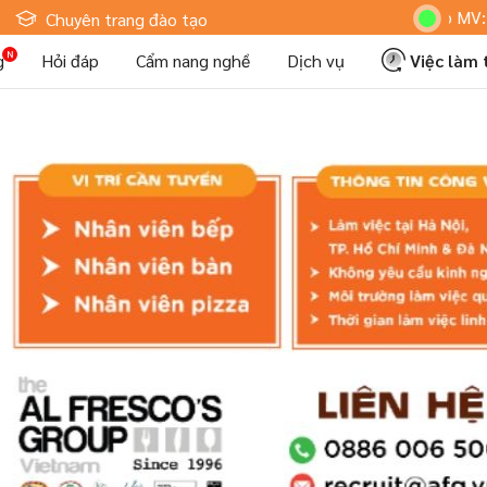
Hoteljob MV: "Tôi Là N
Chuyên trang đào tạo
g
Hỏi đáp
Cẩm nang nghề
Dịch vụ
Việc làm