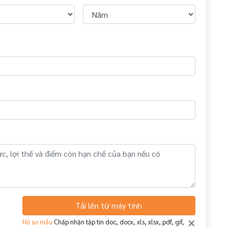
Tải lên từ máy tính
×
Hồ sơ mẫu
Chấp nhận tập tin doc, docx, xls, xlsx, pdf, gif,