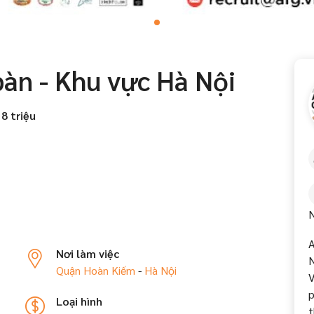
bàn - Khu vực Hà Nội
 8 triệu
N
A
Nơi làm việc
N
Quận Hoàn Kiếm
-
Hà Nội
V
p
Loại hình
t