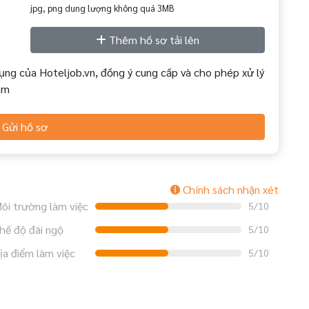
jpg, png dung lượng không quá 3MB
Thêm hồ sơ tải lên
ụng của Hoteljob.vn, đồng ý cung cấp và cho phép xử lý
àm
Gửi hồ sơ
Chính sách nhận xét
ôi trường làm việc
5/10
hế độ đãi ngộ
5/10
ịa điểm làm việc
5/10