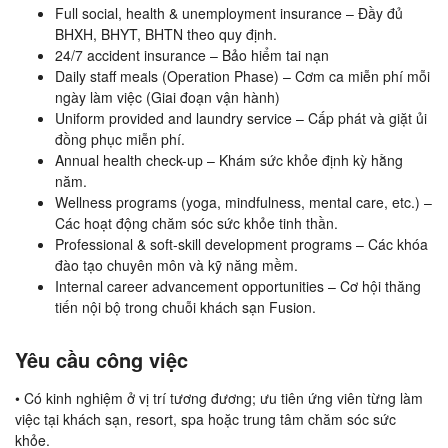
Full social, health & unemployment insurance – Đầy đủ
BHXH, BHYT, BHTN theo quy định.
24/7 accident insurance – Bảo hiểm tai nạn
Daily staff meals (Operation Phase) – Cơm ca miễn phí mỗi
ngày làm việc (Giai đoạn vận hành)
Uniform provided and laundry service – Cấp phát và giặt ủi
đồng phục miễn phí.
Annual health check-up – Khám sức khỏe định kỳ hằng
năm.
Wellness programs (yoga, mindfulness, mental care, etc.) –
Các hoạt động chăm sóc sức khỏe tinh thần.
Professional & soft-skill development programs – Các khóa
đào tạo chuyên môn và kỹ năng mềm.
Internal career advancement opportunities – Cơ hội thăng
tiến nội bộ trong chuỗi khách sạn Fusion.
Yêu cầu công việc
• Có kinh nghiệm ở vị trí tương đương; ưu tiên ứng viên từng làm
việc tại khách sạn, resort, spa hoặc trung tâm chăm sóc sức
khỏe.