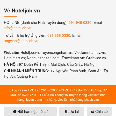
Về Hoteljob.vn
HOTLINE (dành cho Nhà Tuyển dụng):
091 949 0330
, Email:
info@hoteljob.vn
Tư vấn & hỗ trợ Ứng viên:
091 668 0330
, Email:
ungvien@hoteljob.vn
Website:
Hoteljob.vn; Tuyencongnhan.vn; Vieclamnhamay.vn;
Hotelmart.vn; Nghekhachsan.com; Travelmart.vn; Grabviec.vn
HÀ NỘI:
97 Doãn Kế Thiện, Mai Dịch, Cầu Giấy, Hà Nội
CHI NHÁNH MIỀN TRUNG:
17 Nguyễn Phan Vinh, Cẩm An, Tp
Hội An, Quảng Nam
Đăng ký sàn TMĐT số 2015-0205/ĐK/TMĐT của Bộ Công thương; GP
MXH số 348/GP-BTTTT của Bộ Thông tin Truyền thông việc làm nhà
hàng, tuyển dụng nhà hàng, việc làm nhà hàng khách sạn
Hết hạn nộp hồ sơ
Lưu lại
Chia sẻ