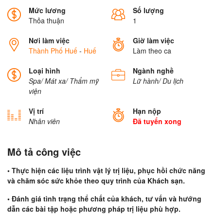
Mức lương
Số lượng
Thỏa thuận
1
Nơi làm việc
Giờ làm việc
Thành Phố Huế
-
Huế
Làm theo ca
Loại hình
Ngành nghề
Spa/ Mát xa/ Thẩm mỹ
Lữ hành/ Du lịch
viện
Vị trí
Hạn nộp
Nhân viên
Đã tuyển xong
Mô tả công việc
• Thực hiện các liệu trình vật lý trị liệu, phục hồi chức năng
và chăm sóc sức khỏe theo quy trình của Khách sạn.
• Đánh giá tình trạng thể chất của khách, tư vấn và hướng
dẫn các bài tập hoặc phương pháp trị liệu phù hợp.