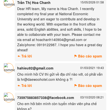
Trần Thị Hoa Chanh
15/05/2026 01:58
Dear HR team, My name is Hoa Chanh. I recently
completed my final year at National Economic
University and am eager to contribute and develop in
the working world. With expertise in the front office
area, solid English abilities, and soft skills, I hope to be
able to collaborate with your team. Please contact me
via email at hoachanh140904@gmail.com or
Zalo/phone: 0919122987. I hope you have a great day
ahead!
Trả lời
Báo cáo spam
hahieu92@gmail.com
01/03/2021 19:43
Cho mình hỏi CV thì gửi về địa chỉ nào với, có phải vẫn
là hr@daewoohotel.com không ạ ?!
Trả lời
Báo cáo spam
735975883857338@facebook.com
03/10/2020 08:21
Cho em hỏi bên mình còn tuyển nhân viên pha chế
không ạ?