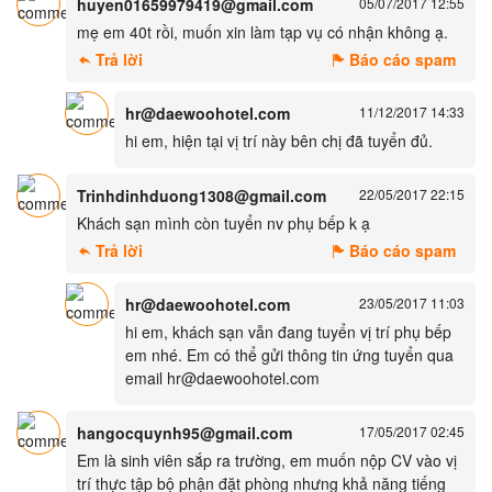
huyen01659979419@gmail.com
05/07/2017 12:55
mẹ em 40t rồi, muốn xin làm tạp vụ có nhận không ạ.
Trả lời
Báo cáo spam
hr@daewoohotel.com
11/12/2017 14:33
hi em, hiện tại vị trí này bên chị đã tuyển đủ.
Trinhdinhduong1308@gmail.com
22/05/2017 22:15
Khách sạn mình còn tuyển nv phụ bếp k ạ
Trả lời
Báo cáo spam
hr@daewoohotel.com
23/05/2017 11:03
hi em, khách sạn vẫn đang tuyển vị trí phụ bếp
em nhé. Em có thể gửi thông tin ứng tuyển qua
email hr@daewoohotel.com
hangocquynh95@gmail.com
17/05/2017 02:45
Em là sinh viên sắp ra trường, em muốn nộp CV vào vị
trí thực tập bộ phận đặt phòng nhưng khả năng tiếng