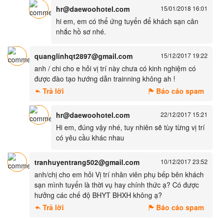
hr@daewoohotel.com
15/01/2018 16:01
hi em, em có thể ứng tuyển để khách sạn cân
nhắc hồ sơ nhé.
quanglinhqt2897@gmail.com
15/12/2017 19:22
anh / chi cho e hỏi vị trí này chưa có kinh nghiệm có
được đào tạo hướng dẫn trainning không ah !
Trả lời
Báo cáo spam
hr@daewoohotel.com
22/12/2017 15:21
Hi em, đúng vậy nhé, tuy nhiên sẽ tùy từng vị trí
có yêu cầu khác nhau
tranhuyentrang502@gmail.com
10/12/2017 23:52
anh/chị cho em hỏi Vị trí nhân viên phụ bếp bên khách
sạn mình tuyển là thời vụ hay chính thức ạ? Có được
hưởng các chế độ BHYT BHXH không ạ?
Trả lời
Báo cáo spam