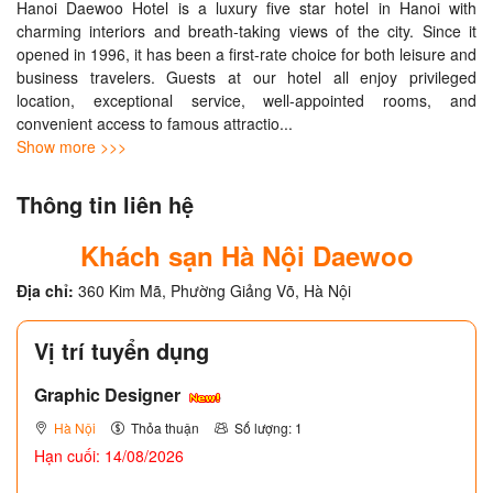
Hanoi Daewoo Hotel is a luxury five star hotel in Hanoi with 
charming interiors and breath-taking views of the city. Since it 
opened in 1996, it has been a first-rate choice for both leisure and 
business travelers. Guests at our hotel all enjoy privileged 
location, exceptional service, well-appointed rooms, and 
convenient access to famous attractio
... 
Show more >>>
Thông tin liên hệ
Khách sạn Hà Nội Daewoo
Địa chỉ:
360 Kim Mã, Phường Giảng Võ, Hà Nội
Vị trí tuyển dụng
Graphic Designer
Hà Nội
Thỏa thuận
Số lượng: 1
Hạn cuối: 14/08/2026