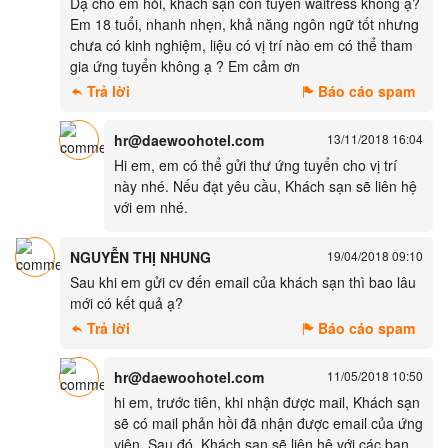
Dạ cho em hỏi, khách sạn còn tuyển waitress không ạ?
Em 18 tuổi, nhanh nhẹn, khả năng ngôn ngữ tốt nhưng
chưa có kinh nghiệm, liệu có vị trí nào em có thể tham
gia ứng tuyển không ạ ? Em cảm ơn
Trả lời
Báo cáo spam
hr@daewoohotel.com
13/11/2018 16:04
Hi em, em có thể gửi thư ứng tuyển cho vị trí
này nhé. Nếu đạt yêu cầu, Khách sạn sẽ liên hệ
với em nhé.
NGUYỄN THỊ NHUNG
19/04/2018 09:10
Sau khi em gửi cv đến email của khách sạn thì bao lâu
mới có kết quả ạ?
Trả lời
Báo cáo spam
hr@daewoohotel.com
11/05/2018 10:50
hi em, trước tiên, khi nhận được mail, Khách sạn
sẽ có mail phản hồi đã nhận được email của ứng
viên. Sau đó, Khách sạn sẽ liên hệ với các bạn