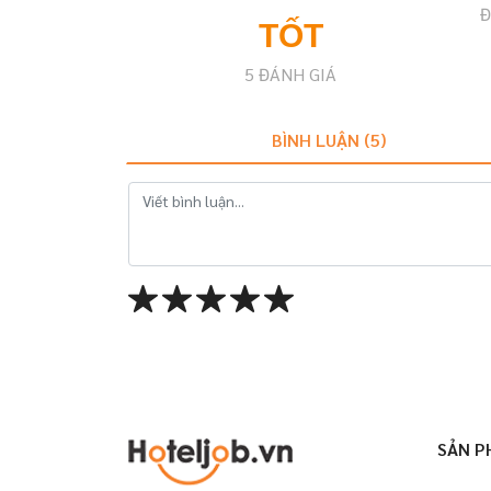
Đ
TỐT
5
ĐÁNH GIÁ
BÌNH LUẬN (
5
)
SẢN P