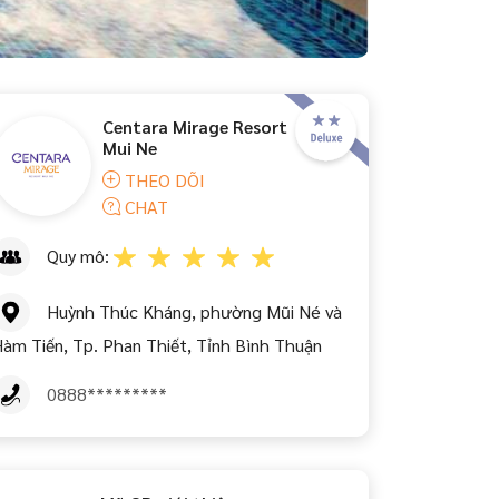
Centara Mirage Resort
Mui Ne
THEO DÕI
CHAT
Quy mô:
Huỳnh Thúc Kháng, phường Mũi Né và
àm Tiến, Tp. Phan Thiết, Tỉnh Bình Thuận
0888*********