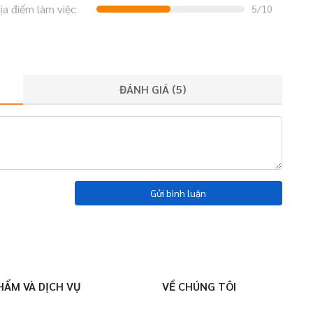
ịa điểm làm việc
5/10
ĐÁNH GIÁ (
5
)
Gửi bình luận
HẨM VÀ DỊCH VỤ
VỀ CHÚNG TÔI