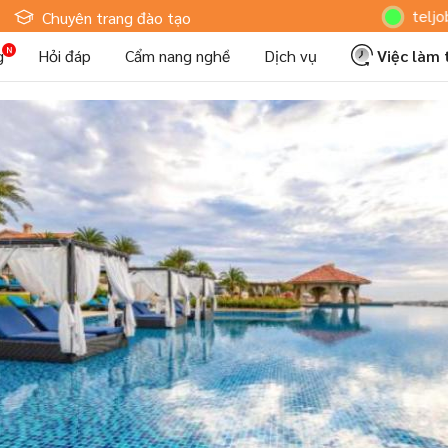
Hoteljob MV: "
Chuyên trang đào tạo
g
Hỏi đáp
Cẩm nang nghề
Dịch vụ
Việc làm