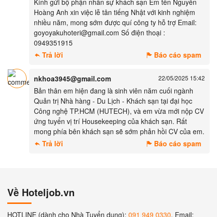
Kính gửi bộ phận nhân sự khách sạn Em tên Nguyễn
Hoàng Anh xin việc lễ tân tiếng Nhật với kinh nghiệm
nhiều năm, mong sớm được quí công ty hỗ trợ Email:
goyoyakuhoteri@gmail.com Số điện thoại :
0949351915
Trả lời
Báo cáo spam
nkhoa3945@gmail.com
22/05/2025 15:42
Bản thân em hiện đang là sinh viên năm cuối ngành
Quản trị Nhà hàng - Du Lịch - Khách sạn tại đại học
Công nghệ TP.HCM (HUTECH), và em vừa mới nộp CV
ứng tuyển vị trí Housekeeping của khách sạn. Rất
mong phía bên khách sạn sẽ sớm phản hồi CV của em.
Trả lời
Báo cáo spam
Về Hoteljob.vn
HOTLINE (dành cho Nhà Tuyển dụng):
091 949 0330
, Email: