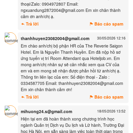
thoại/Zalo: 0904972807 Email:
ngxuandung2872004@gmail.com Em xin chân thành
cảm ơn anh/chị ạ.
Trả lời
Báo cáo spam
thanhhuyen23082004@gmail.com
30/05/2026 12:16
Em chào anh/chị bộ phận HR của The Reverie Saigon
Hotel. Em là Nguyễn Thanh Huyền. Em đã nộp hồ sơ
ứng tuyển vị trí Room Attendant qua Hoteljob.vn. Em
mong anh/chị nhân sự sẽ cân nhắc xem qua CV của
em và em mong sẽ nhận được phản hồi từ anh/chị ạ.
Thông tin liên lạc của em: Số điện thoại - Zalo :
0334587705 Email: thanhhuyen23082004@gmail.com
Em xin chân thành cảm ơn!
Trả lời
Báo cáo spam
mihuong24.s@gmail.com
18/05/2026 13:52
Hiện tại em đã hoàn thành xong chương trình học
ngành Quản trị Dịch vụ Du lịch và Lữ hành, Trường Đại
học Hà Nội, em sẵn sàng làm việc toàn thời gian trong