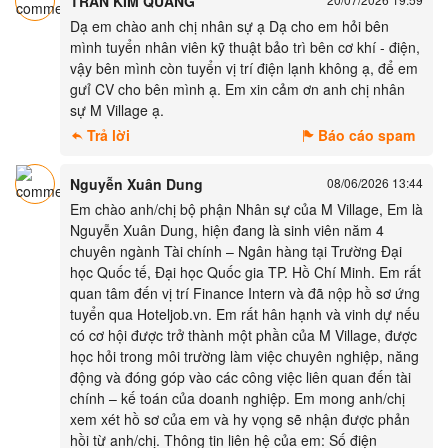
TRẦN KIM QUANG
Dạ em chào anh chị nhân sự ạ Dạ cho em hỏi bên
mình tuyển nhân viên kỹ thuật bảo trì bên cơ khí - điện,
vậy bên mình còn tuyển vị trí điện lạnh không ạ, để em
gưỉ CV cho bên mình ạ. Em xin cảm ơn anh chị nhân
sự M Village ạ.
Trả lời
Báo cáo spam
Nguyễn Xuân Dung
08/06/2026 13:44
Em chào anh/chị bộ phận Nhân sự của M Village, Em là
Nguyễn Xuân Dung, hiện đang là sinh viên năm 4
chuyên ngành Tài chính – Ngân hàng tại Trường Đại
học Quốc tế, Đại học Quốc gia TP. Hồ Chí Minh. Em rất
quan tâm đến vị trí Finance Intern và đã nộp hồ sơ ứng
tuyển qua Hoteljob.vn. Em rất hân hạnh và vinh dự nếu
có cơ hội được trở thành một phần của M Village, được
học hỏi trong môi trường làm việc chuyên nghiệp, năng
động và đóng góp vào các công việc liên quan đến tài
chính – kế toán của doanh nghiệp. Em mong anh/chị
xem xét hồ sơ của em và hy vọng sẽ nhận được phản
hồi từ anh/chị. Thông tin liên hệ của em: Số điện