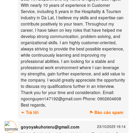
With nearly 10 years of experience in Customer
Service, including 5 years in the Hospitality & Tourism
industry in Da Lat, I believe my skills and expertise can
contribute positively to your team. Throughout my
career, I have taken on key roles that have helped me
develop strong communication, problem-solving, and
organizational skills. I am highly customer-oriented,
always striving to provide the best possible experience,
while continuously learning and improving my
professional abilities. I am looking for a stable and
professional work environment where I can leverage
my strengths, gain further experience, and add value to
the company. I would greatly appreciate the opportunity
to discuss my qualifications further in an interview.
Thank you for your time and consideration. Email:
ngocnguyen147192@gmail.com Phone: 0902604608
Best regards,
Trả lời
Báo cáo spam
goyoyakuhoteru@gmail.com
23/10/2025 16:14