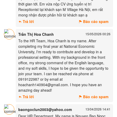
thời gian tới. Em vừa nộp CV ứng tuyển vị trí
Receptionist tại khách sạn M Village Hà Nội, em rất
mong nhận được phản hồi từ khách sạn ạ
Trả lời
Báo cáo spam
Trần Thị Hoa Chanh
15/05/2026 00:26
To the HR Team, Hoa Chanh is my name. After
completing my final year at National Economic
University, I'm ready to contribute and develop in a
professional setting. With my background in the front
office, my strong command of the English language,
and my soft skills, I hope to be given the opportunity to
join your team. I can be reached via phone at
0919122987 or by email at
hoachanh140904@gmail.com. I hope you have an
amazing day ahead!
Trả lời
Báo cáo spam
baongoclun2003@yahoo.com
13/04/2026 14:41
Dear HR Department, My name is Nguyen Bao Ngoc.