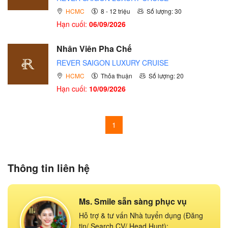
HCMC
8 - 12 triệu
Số lượng: 30
Hạn cuối:
06/09/2026
Nhân Viên Pha Chế
REVER SAIGON LUXURY CRUISE
HCMC
Thỏa thuận
Số lượng: 20
Hạn cuối:
10/09/2026
1
Thông tin liên hệ
Ms. Smile sẵn sàng phục vụ
Hỗ trợ & tư vấn Nhà tuyển dụng (Đăng
tin/ Search CV/ Head Hunt):