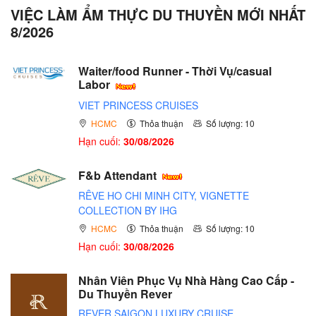
VIỆC LÀM ẨM THỰC DU THUYỀN MỚI NHẤT
8/2026
Waiter/food Runner - Thời Vụ/casual
Labor
VIET PRINCESS CRUISES
HCMC
Thỏa thuận
Số lượng: 10
Hạn cuối:
30/08/2026
F&b Attendant
RÊVE HO CHI MINH CITY, VIGNETTE
COLLECTION BY IHG
HCMC
Thỏa thuận
Số lượng: 10
Hạn cuối:
30/08/2026
Nhân Viên Phục Vụ Nhà Hàng Cao Cấp -
Du Thuyền Rever
REVER SAIGON LUXURY CRUISE