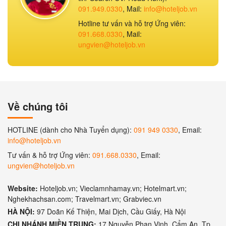
091.949.0330
, Mail:
info@hoteljob.vn
Hotline tư vấn và hỗ trợ Ứng viên:
091.668.0330
, Mail:
ungvien@hoteljob.vn
Về chúng tôi
HOTLINE (dành cho Nhà Tuyển dụng):
091 949 0330
, Email:
info@hoteljob.vn
Tư vấn & hỗ trợ Ứng viên:
091.668.0330
, Email:
ungvien@hoteljob.vn
Website:
Hoteljob.vn; Vieclamnhamay.vn; Hotelmart.vn;
Nghekhachsan.com; Travelmart.vn; Grabviec.vn
HÀ NỘI:
97 Doãn Kế Thiện, Mai Dịch, Cầu Giấy, Hà Nội
CHI NHÁNH MIỀN TRUNG:
17 Nguyễn Phan Vinh, Cẩm An, Tp