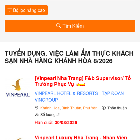
Bộ lọc nâng cao
Tìm Kiếm
TUYỂN DỤNG, VIỆC LÀM ẨM THỰC KHÁCH
SẠN NHÀ HÀNG KHÁNH HÒA 8/2026
[Vinpearl Nha Trang] F&b Supervisor/ Tổ
Trưởng Phục Vụ
VINPEARL HOTEL & RESORTS - TẬP ĐOÀN
VINGROUP
Khánh Hòa
,
Bình Thuận
,
Phú Yên
Thỏa thuận
Số lượng: 2
Hạn cuối:
30/08/2026
Vinpearl Luxury Nha Trang - Nhân Viên