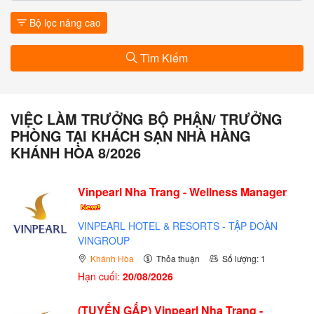
Bộ lọc nâng cao
Tìm Kiếm
VIỆC LÀM TRƯỞNG BỘ PHẬN/ TRƯỞNG
PHÒNG TẠI KHÁCH SẠN NHÀ HÀNG
KHÁNH HÒA 8/2026
Vinpearl Nha Trang - Wellness Manager
VINPEARL HOTEL & RESORTS - TẬP ĐOÀN
VINGROUP
Khánh Hòa
Thỏa thuận
Số lượng: 1
Hạn cuối:
20/08/2026
(TUYỂN GẤP)
Vinpearl Nha Trang -