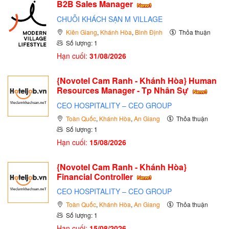
B2B Sales Manager
CHUỖI KHÁCH SẠN M VILLAGE
Kiên Giang
,
Khánh Hòa
,
Bình Định
Thỏa thuận
Số lượng: 1
Hạn cuối:
31/08/2026
{Novotel Cam Ranh - Khánh Hòa} Human
Resources Manager - Tp Nhân Sự
CEO HOSPITALITY – CEO GROUP
Toàn Quốc
,
Khánh Hòa
,
An Giang
Thỏa thuận
Số lượng: 1
Hạn cuối:
15/08/2026
{Novotel Cam Ranh - Khánh Hòa}
Financial Controller
CEO HOSPITALITY – CEO GROUP
Toàn Quốc
,
Khánh Hòa
,
An Giang
Thỏa thuận
Số lượng: 1
Hạn cuối:
15/08/2026