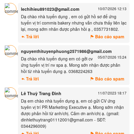
lechihieu891023@gmail.com
10/07/2026 12:13
Dạ chào nhà tuyển dụng , em có gửi hồ sơ để ứng
tuyển vị trí commis bakery nhưng vẫn chưa thấy liên lạc
lại, mong sớm nhân được phản hồi ạ , 0357731802.
Trả lời
Báo cáo spam
nguyenthituyenphuong2571986@gmail.com
05/07/2026 15:24
Dạ chào nhà tuyển dụng em có gởi cv
ứng tuyển vị trí nv spa ạ. Mong sớn nhận được phản
hồi từ nhà tuyển dụng ạ. 0368224263
Trả lời
Báo cáo spam
Lê Thuỳ Trang Đinh
11/07/2023 18:17
Dạ em chào nhà tuyển dụng ạ, em có gửi CV ứng
tuyên vị trí PR Marketing Executive ạ. Mong sớm nhận
được phản hồi từ anh/chị. Cảm ơn anh/chị ạ. (gmail:
dinhlethuytrang01112001@gmail.com - SĐT:
0344296009)
Trả lời
Báo cáo spam