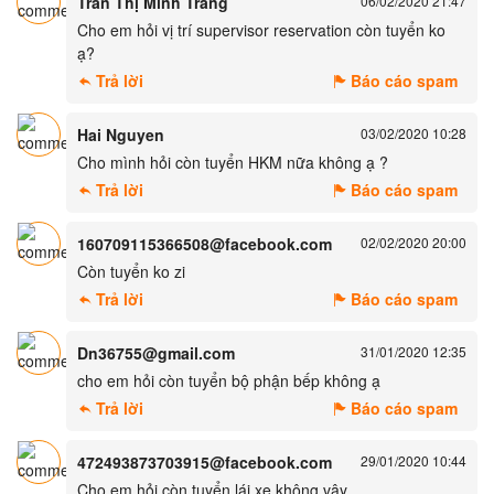
Trần Thị Minh Trang
06/02/2020 21:47
Cho em hỏi vị trí supervisor reservation còn tuyển ko
ạ?
Trả lời
Báo cáo spam
Hai Nguyen
03/02/2020 10:28
Cho mình hỏi còn tuyển HKM nữa không ạ ?
Trả lời
Báo cáo spam
160709115366508@facebook.com
02/02/2020 20:00
Còn tuyển ko zi
Trả lời
Báo cáo spam
Dn36755@gmail.com
31/01/2020 12:35
cho em hỏi còn tuyển bộ phận bếp không ạ
Trả lời
Báo cáo spam
472493873703915@facebook.com
29/01/2020 10:44
Cho em hỏi còn tuyển lái xe không vậy