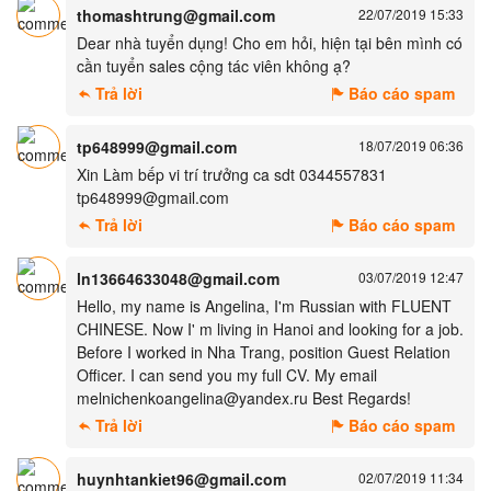
thomashtrung@gmail.com
22/07/2019 15:33
Dear nhà tuyển dụng! Cho em hỏi, hiện tại bên mình có
cần tuyển sales cộng tác viên không ạ?
Trả lời
Báo cáo spam
tp648999@gmail.com
18/07/2019 06:36
Xin Làm bếp vi trí trưởng ca sdt 0344557831
tp648999@gmail.com
Trả lời
Báo cáo spam
ln13664633048@gmail.com
03/07/2019 12:47
Hello, my name is Angelina, I'm Russian with FLUENT
CHINESE. Now I' m living in Hanoi and looking for a job.
Before I worked in Nha Trang, position Guest Relation
Officer. I can send you my full CV. My email
melnichenkoangelina@yandex.ru Best Regards!
Trả lời
Báo cáo spam
huynhtankiet96@gmail.com
02/07/2019 11:34