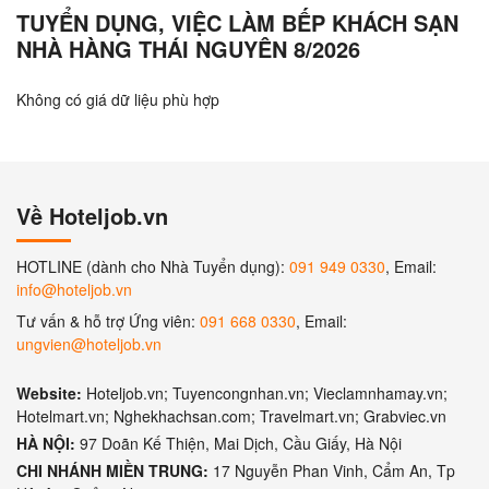
TUYỂN DỤNG, VIỆC LÀM BẾP KHÁCH SẠN
NHÀ HÀNG THÁI NGUYÊN 8/2026
Không có giá dữ liệu phù hợp
Về Hoteljob.vn
HOTLINE (dành cho Nhà Tuyển dụng):
091 949 0330
, Email:
info@hoteljob.vn
Tư vấn & hỗ trợ Ứng viên:
091 668 0330
, Email:
ungvien@hoteljob.vn
Website:
Hoteljob.vn; Tuyencongnhan.vn; Vieclamnhamay.vn;
Hotelmart.vn; Nghekhachsan.com; Travelmart.vn; Grabviec.vn
HÀ NỘI:
97 Doãn Kế Thiện, Mai Dịch, Cầu Giấy, Hà Nội
CHI NHÁNH MIỀN TRUNG:
17 Nguyễn Phan Vinh, Cẩm An, Tp