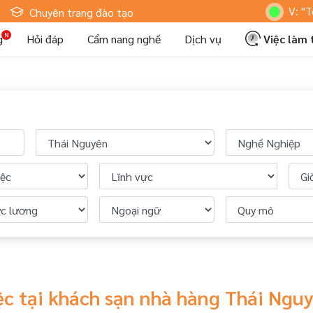
Hoteljob MV: "Tôi 
Chuyên trang đào tạo
g
Hỏi đáp
Cẩm nang nghề
Dịch vụ
Việc làm
ệc tại khách sạn nhà hàng Thái Ngu