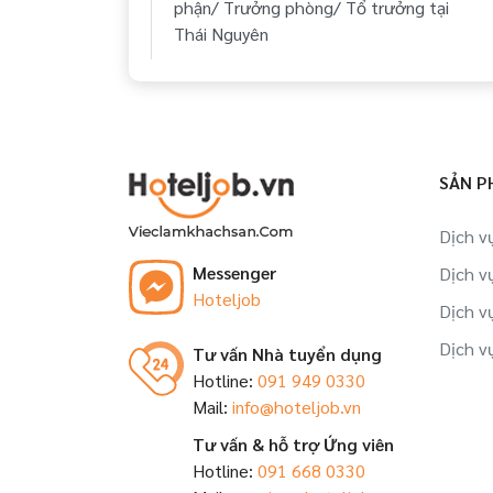
phận/ Trưởng phòng/ Tổ trưởng tại
Thái Nguyên
Việc làm Trưởng ca/ Giám sát tại Thái
Nguyên
Việc làm Nhân viên tập sự tại Thái
SẢN P
Nguyên
Dịch v
Việc làm Đào tạo viên tại Thái Nguyên
Messenger
Dịch v
Hoteljob
Việc làm Trợ lý, thư ký tại Thái Nguyên
Dịch v
Dịch v
Tư vấn Nhà tuyển dụng
Việc làm Nhân viên tại Thái Nguyên
Hotline:
091 949 0330
Mail:
info@hoteljob.vn
Tư vấn & hỗ trợ Ứng viên
Hotline:
091 668 0330