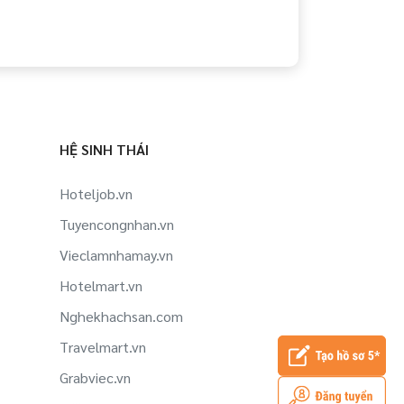
HỆ SINH THÁI
Hoteljob.vn
Tuyencongnhan.vn
Vieclamnhamay.vn
Hotelmart.vn
Nghekhachsan.com
Travelmart.vn
Grabviec.vn