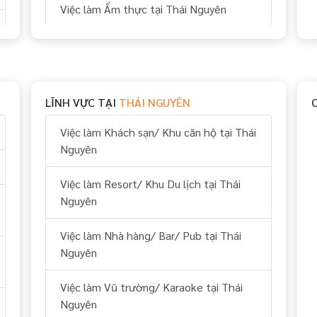
Việc làm Ẩm thực tại Thái Nguyên
Việc làm Bếp tại Thái Nguyên
Việc làm Thể thao tại Thái Nguyên
LĨNH VỰC TẠI
THÁI NGUYÊN
Việc làm Vui chơi & giải trí tại Thái
Nguyên
Việc làm Khách sạn/ Khu căn hộ tại Thái
Nguyên
Việc làm Hành chính, nhân sự tại Thái
Nguyên
Việc làm Resort/ Khu Du lịch tại Thái
Nguyên
Việc làm Tài chính, kế toán tại Thái
Nguyên
Việc làm Nhà hàng/ Bar/ Pub tại Thái
Nguyên
Việc làm Kỹ thuật tại Thái Nguyên
Việc làm Vũ trường/ Karaoke tại Thái
Việc làm Lái xe tại Thái Nguyên
Nguyên