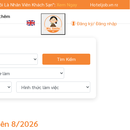
Là Nhân Viên Khách Sạn":
Xem Ngay
Hoteljob.vn ra mắt phi
 thêm
Đăng ký/ Đăng nhập
Tìm Kiếm
yên 8/2026