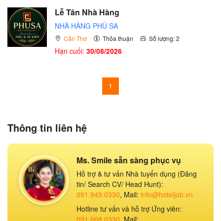
Lễ Tân Nhà Hàng
NHÀ HÀNG PHÙ SA
Cần Thơ
Thỏa thuận
Số lượng: 2
Hạn cuối:
30/08/2026
1
Thông tin liên hệ
Ms. Smile sẵn sàng phục vụ
Hỗ trợ & tư vấn Nhà tuyển dụng (Đăng
tin/ Search CV/ Head Hunt):
091.949.0330
, Mail:
info@hoteljob.vn
Hotline tư vấn và hỗ trợ Ứng viên:
091.668.0330
, Mail: