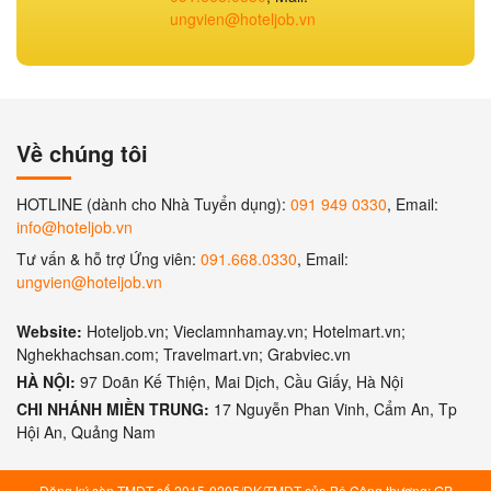
ungvien@hoteljob.vn
Về chúng tôi
HOTLINE (dành cho Nhà Tuyển dụng):
091 949 0330
, Email:
info@hoteljob.vn
Tư vấn & hỗ trợ Ứng viên:
091.668.0330
, Email:
ungvien@hoteljob.vn
Website:
Hoteljob.vn; Vieclamnhamay.vn; Hotelmart.vn;
Nghekhachsan.com; Travelmart.vn; Grabviec.vn
HÀ NỘI:
97 Doãn Kế Thiện, Mai Dịch, Cầu Giấy, Hà Nội
CHI NHÁNH MIỀN TRUNG:
17 Nguyễn Phan Vinh, Cẩm An, Tp
Hội An, Quảng Nam
Đăng ký sàn TMĐT số 2015-0205/ĐK/TMĐT của Bộ Công thương; GP