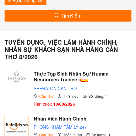
Bộ lọc nâng cao
Tìm Kiếm
TUYỂN DỤNG, VIỆC LÀM HÀNH CHÍNH,
NHÂN SỰ KHÁCH SẠN NHÀ HÀNG CẦN
THƠ 8/2026
Thực Tập Sinh Nhân Sự/ Human
Resources Trainee
SHERATON CAN THO
Cần Thơ
1 - 3 triệu
Số lượng: 1
Hạn cuối:
10/08/2026
Nhân Viên Hành Chính
PHÒNG KHÁM TÂM LÝ 247
Cần Thơ
Thỏa thuận
Số lượng: 1