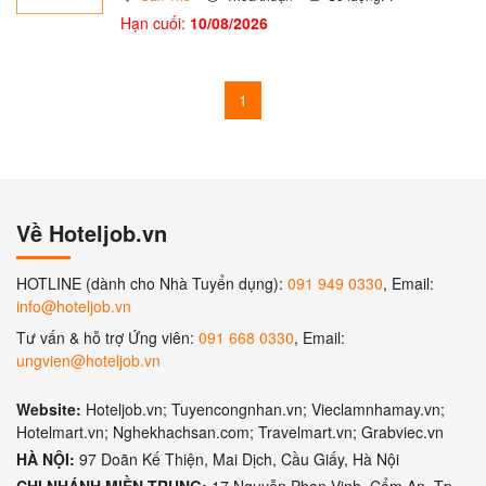
Hạn cuối:
10/08/2026
1
Về Hoteljob.vn
HOTLINE (dành cho Nhà Tuyển dụng):
091 949 0330
, Email:
info@hoteljob.vn
Tư vấn & hỗ trợ Ứng viên:
091 668 0330
, Email:
ungvien@hoteljob.vn
Website:
Hoteljob.vn; Tuyencongnhan.vn; Vieclamnhamay.vn;
Hotelmart.vn; Nghekhachsan.com; Travelmart.vn; Grabviec.vn
HÀ NỘI:
97 Doãn Kế Thiện, Mai Dịch, Cầu Giấy, Hà Nội
CHI NHÁNH MIỀN TRUNG:
17 Nguyễn Phan Vinh, Cẩm An, Tp