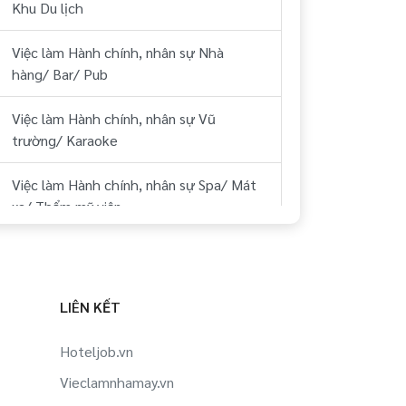
Khu Du lịch
Việc làm Hành chính, nhân sự Nhà
hàng/ Bar/ Pub
Việc làm Hành chính, nhân sự Vũ
trường/ Karaoke
Việc làm Hành chính, nhân sự Spa/ Mát
xa/ Thẩm mỹ viện
Việc làm Hành chính, nhân sự Sân Golf
Việc làm Hành chính, nhân sự Thể hình/
LIÊN KẾT
phòng tập
Hoteljob.vn
Việc làm Hành chính, nhân sự Công ty
Vieclamnhamay.vn
Du lịch, lữ hành, phòng vé