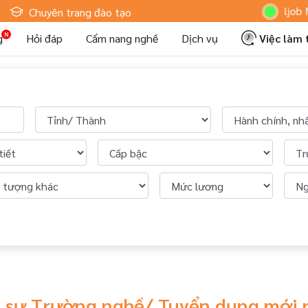
Hoteljob MV: 
Chuyên trang đào tạo
g
Hỏi đáp
Cẩm nang nghề
Dịch vụ
Việc làm
n sự Trường nghề/ Tuyển dụng mới 