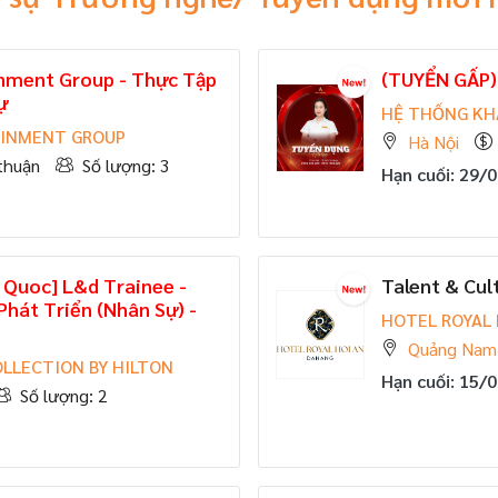
inment Group - Thực Tập
(TUYỂN GẤP)
ự
HỆ THỐNG KH
AINMENT GROUP
Hà Nội
thuận
Số lượng: 3
Hạn cuối: 29/
 Quoc] L&d Trainee -
Talent & Cul
hát Triển (Nhân Sự) -
HOTEL ROYAL 
Quảng Nam
OLLECTION BY HILTON
Hạn cuối: 15/
Số lượng: 2