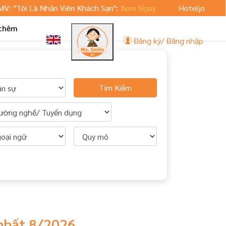
"Tôi Là Nhân Viên Khách Sạn":
Xem Ngay
Hoteljob.vn ra mắ
 thêm
Đăng ký/ Đăng nhập
Tìm Kiếm
nhất 8/2026