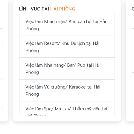
LĨNH VỰC TẠI
HẢI PHÒNG
Việc làm Vui chơi & giải trí tại Hải Phòng
Việc làm Khách sạn/ Khu căn hộ tại Hải
Việc làm Hành chính, nhân sự tại Hải
Phòng
Phòng
Việc làm Resort/ Khu Du lịch tại Hải
Việc làm Tài chính, kế toán tại Hải
Phòng
Phòng
Việc làm Nhà hàng/ Bar/ Pub tại Hải
Việc làm Kỹ thuật tại Hải Phòng
Phòng
Việc làm Lái xe tại Hải Phòng
Việc làm Vũ trường/ Karaoke tại Hải
Phòng
Việc làm Lữ hành/ Du lịch (HDV, ĐH
Tour...) tại Hải Phòng
Việc làm Spa/ Mát xa/ Thẩm mỹ viện tại
Hải Phòng
Việc làm Y tế tại Hải Phòng
Việc làm Sân Golf tại Hải Phòng