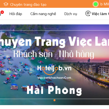
Hoteljob MV: "Tôi
Chuyên trang đào tạo
g
Hỏi đáp
Cẩm nang nghề
Dịch vụ
Việc làm