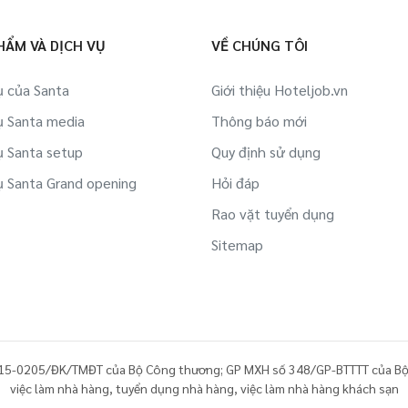
Việc làm Dự án BĐS/ Quản lý tòa nhà tại
Hải Phòng
Việc làm Thể hình/ phòng tập tại Hải
HẨM VÀ DỊCH VỤ
VỀ CHÚNG TÔI
Phòng
Việc làm IT tại Hải Phòng
ụ của Santa
Giới thiệu Hoteljob.vn
Việc làm Công ty Du lịch, lữ hành,
ụ Santa media
Việc làm Việc làm sinh viên tại Hải
Thông báo mới
phòng vé tại Hải Phòng
Phòng
ụ Santa setup
Quy định sử dụng
Việc làm Hàng không/ Sân bay tại Hải
ụ Santa Grand opening
Hỏi đáp
Việc làm Bán hàng online tại Hải Phòng
Phòng
Rao vặt tuyển dụng
Việc làm Khác tại Hải Phòng
Việc làm Du thuyền tại Hải Phòng
Sitemap
Việc làm Lao động ngoài nước tại Hải
Phòng
Việc làm Siêu thị/ Rạp phim/ Dịch vụ
công cộng tại Hải Phòng
15-0205/ĐK/TMĐT của Bộ Công thương; GP MXH số 348/GP-BTTTT của Bộ
việc làm nhà hàng
,
tuyển dụng nhà hàng
,
việc làm nhà hàng khách sạn