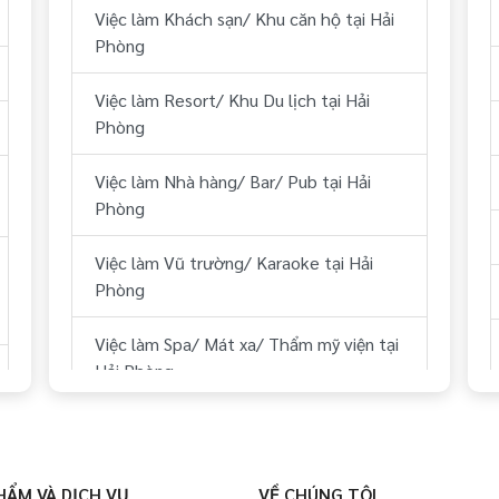
Việc làm Khách sạn/ Khu căn hộ tại Hải
Việc làm Hành chính, nhân sự tại Hải
Phòng
Phòng
Việc làm Resort/ Khu Du lịch tại Hải
Việc làm Tài chính, kế toán tại Hải
Phòng
Phòng
Việc làm Nhà hàng/ Bar/ Pub tại Hải
Việc làm Kỹ thuật tại Hải Phòng
Phòng
Việc làm Lái xe tại Hải Phòng
Việc làm Vũ trường/ Karaoke tại Hải
Phòng
Việc làm Lữ hành/ Du lịch (HDV, ĐH
Tour...) tại Hải Phòng
Việc làm Spa/ Mát xa/ Thẩm mỹ viện tại
Hải Phòng
Việc làm Y tế tại Hải Phòng
Việc làm Sân Golf tại Hải Phòng
Việc làm Dự án BĐS/ Quản lý tòa nhà tại
Hải Phòng
Việc làm Thể hình/ phòng tập tại Hải
HẨM VÀ DỊCH VỤ
VỀ CHÚNG TÔI