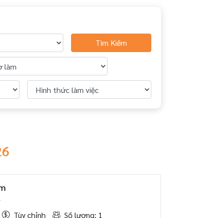
Tìm Kiếm
26
em
Y
Tùy chỉnh
Số lượng: 1