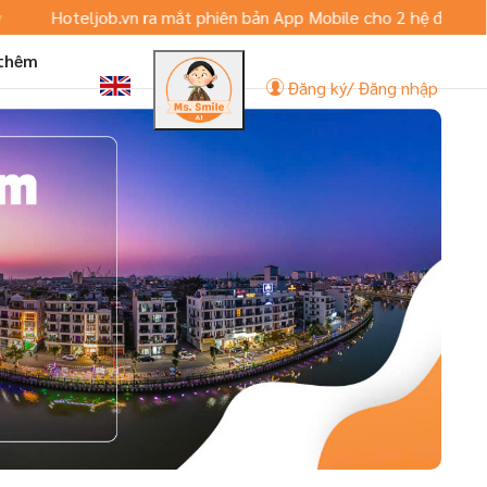
Hoteljob.vn ra mắt phiên bản App Mobile cho 2 hệ điều hành IOS
 thêm
Đăng ký/ Đăng nhập