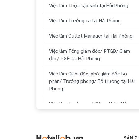
Việc làm Thực tập sinh tại Hải Phòng
Việc làm Huyện Kiến Thụy Hải Phòng
Việc làm Trưởng ca tại Hải Phòng
Việc làm Huyện Tiên Lãng Hải Phòng
Việc làm Outlet Manager tại Hải Phòng
Việc làm Huyện Vĩnh Bảo Hải Phòng
Việc làm Tổng giám đốc/ PTGĐ/ Giám
Việc làm Huyện Cát Hải Hải Phòng
đốc/ PGĐ tại Hải Phòng
Việc làm Huyện Bạch Long Vĩ Hải Phòng
Việc làm Giám đốc, phó giám đốc Bộ
phận/ Trưởng phòng/ Tổ trưởng tại Hải
Phòng
Việc làm Trưởng ca/ Giám sát tại Hải
Phòng
Việc làm Nhân viên tập sự tại Hải Phòng
SẢN P