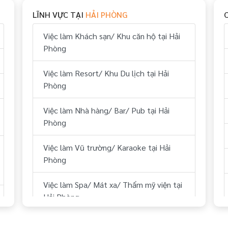
LĨNH VỰC TẠI
HẢI PHÒNG
Việc làm Vui chơi & giải trí tại Hải Phòng
Việc làm Khách sạn/ Khu căn hộ tại Hải
Việc làm Hành chính, nhân sự tại Hải
Phòng
Phòng
Việc làm Resort/ Khu Du lịch tại Hải
Việc làm Tài chính, kế toán tại Hải
Phòng
Phòng
Việc làm Nhà hàng/ Bar/ Pub tại Hải
Việc làm Kỹ thuật tại Hải Phòng
Phòng
Việc làm Lái xe tại Hải Phòng
Việc làm Vũ trường/ Karaoke tại Hải
Phòng
Việc làm Lữ hành/ Du lịch (HDV, ĐH
Tour...) tại Hải Phòng
Việc làm Spa/ Mát xa/ Thẩm mỹ viện tại
Hải Phòng
Việc làm Y tế tại Hải Phòng
Việc làm Sân Golf tại Hải Phòng