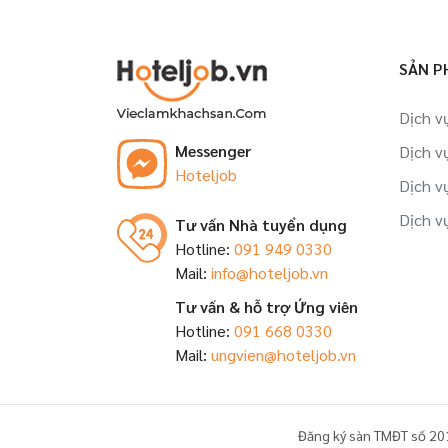
Nam
Việc làm Quản lý, điều hành tại Khánh
SẢN P
Hòa
Dịch v
Việc làm Quản lý, điều hành tại Bình
Messenger
Dịch v
Thuận
Hoteljob
Dịch v
Việc làm Quản lý, điều hành tại Kiên
Dịch v
Tư vấn Nhà tuyển dụng
Giang
Hotline:
091 949 0330
Mail:
info@hoteljob.vn
Việc làm Quản lý, điều hành tại An Giang
Tư vấn & hỗ trợ Ứng viên
Việc làm Quản lý, điều hành tại Bình
Hotline:
091 668 0330
Dương
Mail:
ungvien@hoteljob.vn
Việc làm Quản lý, điều hành tại Bình Định
Đăng ký sàn TMĐT số 20
Việc làm Quản lý, điều hành tại Đồng Nai