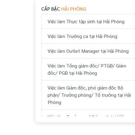
CẤP BẬC
HẢI PHÒNG
Việc làm Huyện An Lão Hải Phòng
Việc làm Thực tập sinh tại Hải Phòng
Việc làm Huyện Kiến Thụy Hải Phòng
Việc làm Trưởng ca tại Hải Phòng
Việc làm Huyện Tiên Lãng Hải Phòng
Việc làm Outlet Manager tại Hải Phòng
Việc làm Huyện Vĩnh Bảo Hải Phòng
Việc làm Tổng giám đốc/ PTGĐ/ Giám
Việc làm Huyện Cát Hải Hải Phòng
đốc/ PGĐ tại Hải Phòng
Việc làm Huyện Bạch Long Vĩ Hải Phòng
Việc làm Giám đốc, phó giám đốc Bộ
phận/ Trưởng phòng/ Tổ trưởng tại Hải
Phòng
Việc làm Trưởng ca/ Giám sát tại Hải
Phòng