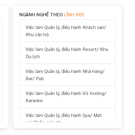
Việc làm Dự án BĐS/ Quản lý tòa nhà tại
Hải Phòng
Việc làm Thể hình/ phòng tập tại Hải
NGÀNH NGHỀ THEO
LĨNH VỰC
Phòng
Việc làm IT tại Hải Phòng
Việc làm Quản lý, điều hành Khách sạn/
Việc làm Công ty Du lịch, lữ hành,
Khu căn hộ
Việc làm Việc làm sinh viên tại Hải
phòng vé tại Hải Phòng
Phòng
Việc làm Quản lý, điều hành Resort/ Khu
Việc làm Hàng không/ Sân bay tại Hải
Du lịch
Việc làm Bán hàng online tại Hải Phòng
Phòng
Việc làm Quản lý, điều hành Nhà hàng/
Việc làm Khác tại Hải Phòng
Việc làm Du thuyền tại Hải Phòng
Bar/ Pub
Việc làm Lao động ngoài nước tại Hải
Việc làm Quản lý, điều hành Vũ trường/
Phòng
Karaoke
Việc làm Siêu thị/ Rạp phim/ Dịch vụ
Việc làm Quản lý, điều hành Spa/ Mát
công cộng tại Hải Phòng
xa/ Thẩm mỹ viện