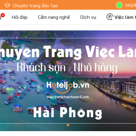
Hoteljob MV: 
Chuyên trang đào tạo
g
Hỏi đáp
Cẩm nang nghề
Dịch vụ
Việc làm