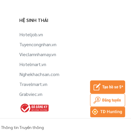
Việc làm Y tá tại Hải Phòng
Việc làm Thớt tại Hải Phòng
HỆ SINH THÁI
Hoteljob.vn
Tuyencongnhan.vn
Vieclamnhamay.vn
Hotelmart.vn
Nghekhachsan.com
Travelmart.vn
Grabviec.vn
 Thông tin Truyền thông