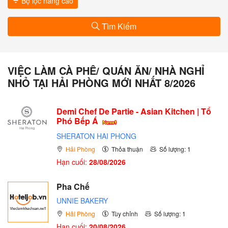
Bộ lọc nâng cao
Tìm Kiếm
VIỆC LÀM CÀ PHÊ/ QUÁN ĂN/ NHÀ NGHỈ
NHỎ TẠI HẢI PHÒNG MỚI NHẤT 8/2026
Demi Chef De Partie - Asian Kitchen | Tổ
Phó Bếp Á
SHERATON HAI PHONG
Hải Phòng
Thỏa thuận
Số lượng: 1
Hạn cuối:
28/08/2026
Pha Chế
UNNIE BAKERY
Hải Phòng
Tùy chỉnh
Số lượng: 1
Hạn cuối:
20/08/2026