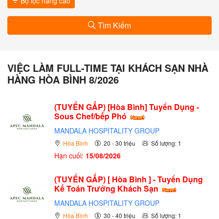
Bộ lọc nâng cao
Tìm Kiếm
VIỆC LÀM FULL-TIME TẠI KHÁCH SẠN NHÀ
HÀNG HÒA BÌNH 8/2026
(TUYỂN GẤP)
[Hòa Bình] Tuyển Dụng -
Sous Chef/bếp Phó
MANDALA HOSPITALITY GROUP
Hòa Bình
20 - 30 triệu
Số lượng: 1
Hạn cuối:
15/08/2026
(TUYỂN GẤP)
[ Hòa Bình ] - Tuyển Dụng
Kế Toán Trưởng Khách Sạn
MANDALA HOSPITALITY GROUP
Hòa Bình
30 - 40 triệu
Số lượng: 1