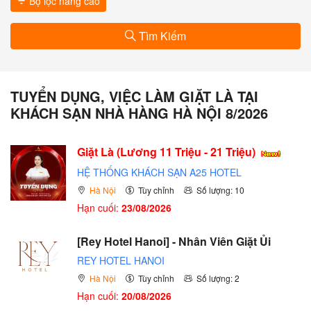
Bộ lọc nâng cao
Tìm Kiếm
TUYỂN DỤNG, VIỆC LÀM GIẶT LÀ TẠI
KHÁCH SẠN NHÀ HÀNG HÀ NỘI 8/2026
Giặt Là (Lương 11 Triệu - 21 Triệu)
HỆ THỐNG KHÁCH SẠN A25 HOTEL
Hà Nội
Tùy chỉnh
Số lượng: 10
Hạn cuối:
23/08/2026
[Rey Hotel Hanoi] - Nhân Viên Giặt Ủi
REY HOTEL HANOI
Hà Nội
Tùy chỉnh
Số lượng: 2
Hạn cuối:
20/08/2026