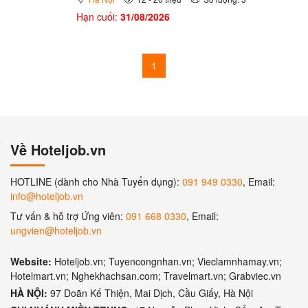
Hạn cuối:
31/08/2026
1
Về Hoteljob.vn
HOTLINE (dành cho Nhà Tuyển dụng):
091 949 0330
, Email:
info@hoteljob.vn
Tư vấn & hỗ trợ Ứng viên:
091 668 0330
, Email:
ungvien@hoteljob.vn
Website:
Hoteljob.vn; Tuyencongnhan.vn; Vieclamnhamay.vn;
Hotelmart.vn; Nghekhachsan.com; Travelmart.vn; Grabviec.vn
HÀ NỘI:
97 Doãn Kế Thiện, Mai Dịch, Cầu Giấy, Hà Nội