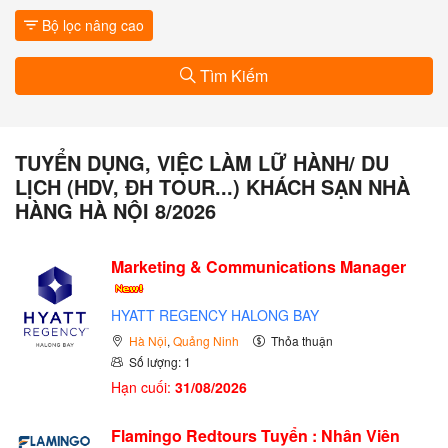
Bộ lọc nâng cao
Tìm Kiếm
TUYỂN DỤNG, VIỆC LÀM LỮ HÀNH/ DU
LỊCH (HDV, ĐH TOUR...) KHÁCH SẠN NHÀ
HÀNG HÀ NỘI 8/2026
Marketing & Communications Manager
HYATT REGENCY HALONG BAY
Hà Nội
,
Quảng Ninh
Thỏa thuận
Số lượng: 1
Hạn cuối:
31/08/2026
Flamingo Redtours Tuyển : Nhân Viên