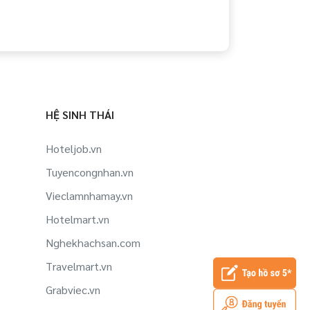
HỆ SINH THÁI
Hoteljob.vn
Tuyencongnhan.vn
Vieclamnhamay.vn
Hotelmart.vn
Nghekhachsan.com
Travelmart.vn
Grabviec.vn