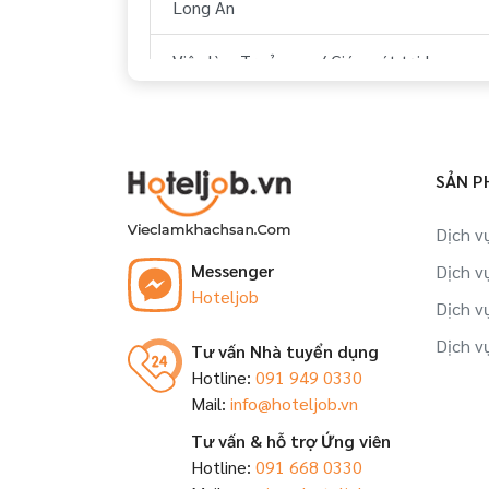
Long An
Việc làm Trưởng ca/ Giám sát tại Long
An
Việc làm Nhân viên tập sự tại Long An
SẢN P
Việc làm Đào tạo viên tại Long An
Dịch v
Việc làm Trợ lý, thư ký tại Long An
Messenger
Dịch v
Hoteljob
Việc làm Nhân viên tại Long An
Dịch v
Dịch v
Tư vấn Nhà tuyển dụng
Hotline:
091 949 0330
Mail:
info@hoteljob.vn
Tư vấn & hỗ trợ Ứng viên
Hotline:
091 668 0330