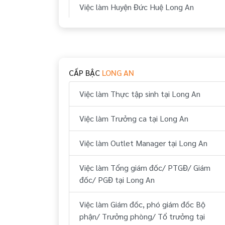
Việc làm Huyện Đức Huệ Long An
Việc làm Huyện Đức Hòa Long An
Việc làm Huyện Bến Lức Long An
CẤP BẬC
LONG AN
Việc làm Huyện Thủ Thừa Long An
Việc làm Thực tập sinh tại Long An
Việc làm Huyện Tân Trụ Long An
Việc làm Trưởng ca tại Long An
Việc làm Huyện Cần Đước Long An
Việc làm Outlet Manager tại Long An
Việc làm Huyện Cần Giuộc Long An
Việc làm Tổng giám đốc/ PTGĐ/ Giám
Việc làm Huyện Châu Thành Long An
đốc/ PGĐ tại Long An
Việc làm Giám đốc, phó giám đốc Bộ
phận/ Trưởng phòng/ Tổ trưởng tại