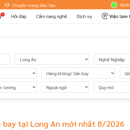
Hoteljob MV
Chuyên trang đào tạo
g
Hỏi đáp
Cẩm nang nghề
Dịch vụ
Việc làm
 bay tại Long An mới nhất 8/2026