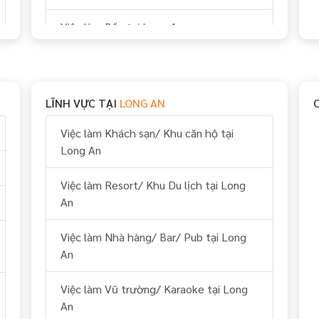
Việc làm Bếp tại Long An
Việc làm Thể thao tại Long An
Việc làm Vui chơi & giải trí tại Long An
LĨNH VỰC TẠI
LONG AN
Việc làm Hành chính, nhân sự tại Long
Việc làm Khách sạn/ Khu căn hộ tại
An
Long An
Việc làm Tài chính, kế toán tại Long An
Việc làm Resort/ Khu Du lịch tại Long
An
Việc làm Kỹ thuật tại Long An
Việc làm Nhà hàng/ Bar/ Pub tại Long
Việc làm Lái xe tại Long An
An
Việc làm Lữ hành/ Du lịch (HDV, ĐH
Việc làm Vũ trường/ Karaoke tại Long
Tour...) tại Long An
An