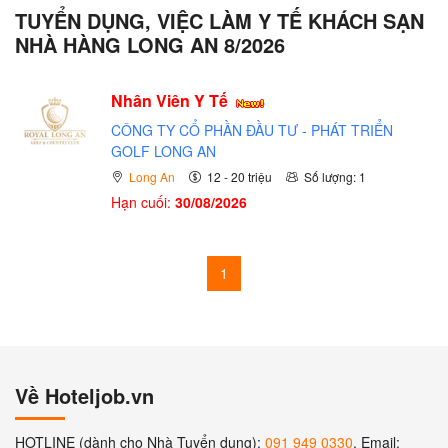
TUYỂN DỤNG, VIỆC LÀM Y TẾ KHÁCH SẠN
NHÀ HÀNG LONG AN 8/2026
Nhân Viên Y Tế
CÔNG TY CỔ PHẦN ĐẦU TƯ - PHÁT TRIỂN
GOLF LONG AN
Long An
12 - 20 triệu
Số lượng: 1
Hạn cuối:
30/08/2026
1
Về Hoteljob.vn
HOTLINE (dành cho Nhà Tuyển dụng):
091 949 0330
, Email: