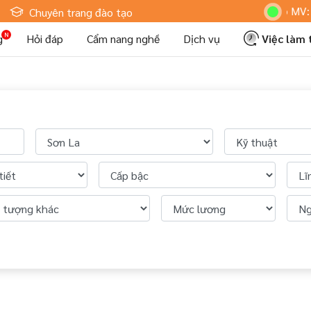
Hoteljob MV: "Tôi
Chuyên trang đào tạo
g
Hỏi đáp
Cẩm nang nghề
Dịch vụ
Việc làm