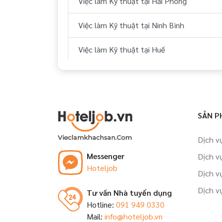
Việc làm Kỹ thuật tại Hải Phòng
Việc làm Kỹ thuật tại Ninh Bình
Việc làm Kỹ thuật tại Huế
Việc làm Kỹ thuật tại Đà Nẵng
Việc làm Kỹ thuật tại Quảng Nam
SẢN P
Việc làm Kỹ thuật tại Khánh Hòa
Dịch v
Việc làm Kỹ thuật tại Bình Thuận
Messenger
Dịch v
Hoteljob
Việc làm Kỹ thuật tại Bà Rịa - Vũng Tàu
Dịch v
Dịch v
Tư vấn Nhà tuyển dụng
Việc làm Kỹ thuật tại Cần Thơ
Hotline:
091 949 0330
Mail:
info@hoteljob.vn
Việc làm Kỹ thuật tại Kiên Giang