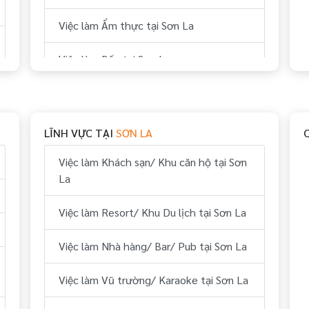
Việc làm Ẩm thực tại Sơn La
Việc làm Bếp tại Sơn La
Việc làm Thể thao tại Sơn La
Việc làm Vui chơi & giải trí tại Sơn La
LĨNH VỰC TẠI
SƠN LA
Việc làm Hành chính, nhân sự tại Sơn La
Việc làm Khách sạn/ Khu căn hộ tại Sơn
La
Việc làm Tài chính, kế toán tại Sơn La
Việc làm Resort/ Khu Du lịch tại Sơn La
Việc làm Kỹ thuật tại Sơn La
Việc làm Nhà hàng/ Bar/ Pub tại Sơn La
Việc làm Lái xe tại Sơn La
Việc làm Vũ trường/ Karaoke tại Sơn La
Việc làm Lữ hành/ Du lịch (HDV, ĐH