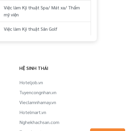
Việc làm Kỹ thuật Spa/ Mát xa/ Thẩm
mỹ viện
Việc làm Kỹ thuật Sân Golf
Việc làm Kỹ thuật Thể hình/ phòng tập
Việc làm Kỹ thuật Công ty Du lịch, lữ
hành, phòng vé
HỆ SINH THÁI
Việc làm Kỹ thuật Hàng không/ Sân bay
Hoteljob.vn
Tuyencongnhan.vn
Việc làm Kỹ thuật Du thuyền
Vieclamnhamay.vn
Việc làm Kỹ thuật Lao động ngoài nước
Hotelmart.vn
Việc làm Kỹ thuật Siêu thị/ Rạp phim/
Nghekhachsan.com
Dịch vụ công cộng