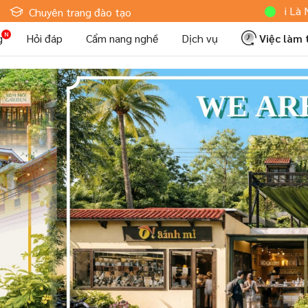
Hoteljob MV: "Tôi Là Nhân Viên 
Chuyên trang đào tạo
g
Hỏi đáp
Cẩm nang nghề
Dịch vụ
Việc làm