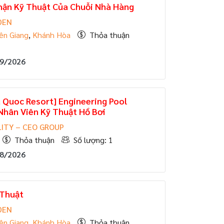
hận Kỹ Thuật Của Chuỗi Nhà Hàng
DEN
ên Giang
,
Khánh Hòa
Thỏa thuận
09/2026
 Quoc Resort] Engineering Pool
Nhân Viên Kỹ Thuật Hồ Bơi
ITY – CEO GROUP
Thỏa thuận
Số lượng: 1
08/2026
 Thuật
DEN
ên Giang
,
Khánh Hòa
Thỏa thuận