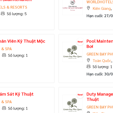
WORLDHOTELS
ELS & RESORTS
Kiên Giang
,
Số lượng: 5
Hạn cuối: 27/
hân Viên Kỹ Thuật Mộc
Pool Mainten
Bơi
 & SPA
GREEN BAY PH
Số lượng: 1
Toàn Quốc
Số lượng: 1
Hạn cuối: 30/
iám Sát Kỹ Thuật
Duty Manager
Thuật
 & SPA
GREEN BAY PH
Số lượng: 1