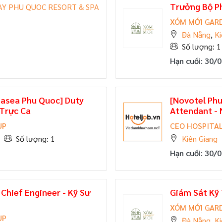
Trưởng Bộ P
Y PHU QUOC RESORT & SPA
XÓM MỚI GAR
Đà Nẵng
,
Ki
Số lượng: 1
Hạn cuối: 30/
nasea Phu Quoc] Duty
[Novotel Phu
 Trực Ca
Attendant - 
UP
CEO HOSPITAL
Số lượng: 1
Kiên Giang
Hạn cuối: 30/
Chief Engineer - Kỹ Sư
Giám Sát Kỹ
XÓM MỚI GAR
UP
Đà Nẵng
,
Ki