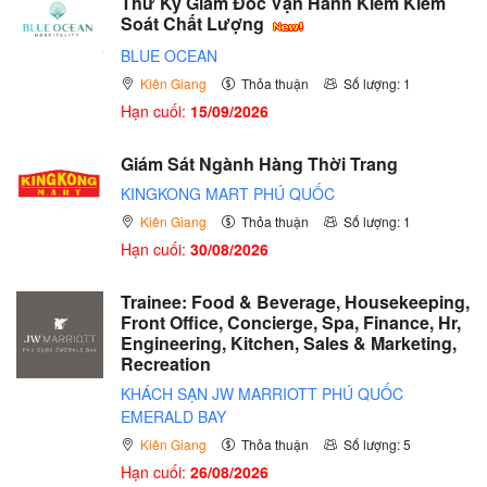
Thư Ký Giám Đốc Vận Hành Kiêm Kiểm
Soát Chất Lượng
BLUE OCEAN
Kiên Giang
Thỏa thuận
Số lượng: 1
Hạn cuối:
15/09/2026
Giám Sát Ngành Hàng Thời Trang
KINGKONG MART PHÚ QUỐC
Kiên Giang
Thỏa thuận
Số lượng: 1
Hạn cuối:
30/08/2026
Trainee: Food & Beverage, Housekeeping,
Front Office, Concierge, Spa, Finance, Hr,
Engineering, Kitchen, Sales & Marketing,
Recreation
KHÁCH SẠN JW MARRIOTT PHÚ QUỐC
EMERALD BAY
Kiên Giang
Thỏa thuận
Số lượng: 5
Hạn cuối:
26/08/2026