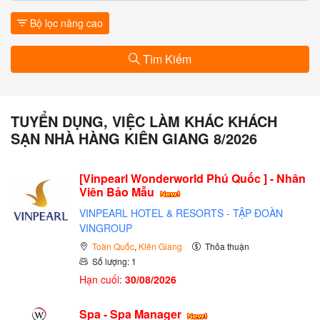
Bộ lọc nâng cao
Tìm Kiếm
TUYỂN DỤNG, VIỆC LÀM KHÁC KHÁCH
SẠN NHÀ HÀNG KIÊN GIANG 8/2026
[Vinpearl Wonderworld Phú Quốc ] - Nhân
Viên Bảo Mẫu
VINPEARL HOTEL & RESORTS - TẬP ĐOÀN
VINGROUP
Toàn Quốc
,
Kiên Giang
Thỏa thuận
Số lượng: 1
Hạn cuối:
30/08/2026
Spa - Spa Manager