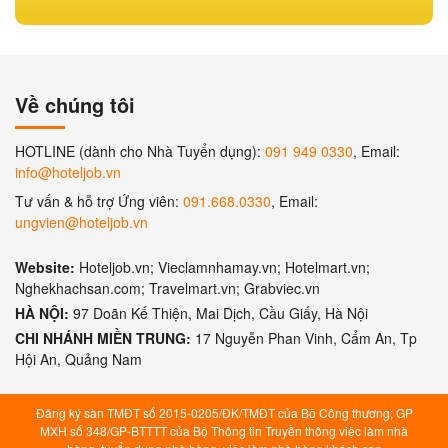
Về chúng tôi
HOTLINE (dành cho Nhà Tuyển dụng):
091 949 0330
, Email:
info@hoteljob.vn
Tư vấn & hỗ trợ Ứng viên:
091.668.0330
, Email:
ungvien@hoteljob.vn
Website:
Hoteljob.vn; Vieclamnhamay.vn; Hotelmart.vn;
Nghekhachsan.com; Travelmart.vn; Grabviec.vn
HÀ NỘI:
97 Doãn Kế Thiện, Mai Dịch, Cầu Giấy, Hà Nội
CHI NHÁNH MIỀN TRUNG:
17 Nguyễn Phan Vinh, Cẩm An, Tp
Hội An, Quảng Nam
Đăng ký sàn TMĐT số 2015-0205/ĐK/TMĐT của Bộ Công thương; GP
MXH số 348/GP-BTTTT của Bộ Thông tin Truyền thông việc làm nhà