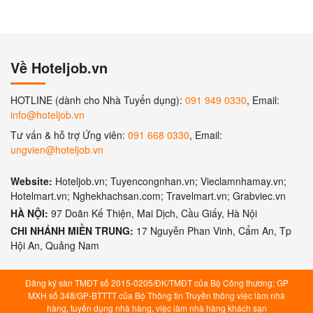
Về Hoteljob.vn
HOTLINE (dành cho Nhà Tuyển dụng):
091 949 0330
, Email:
info@hoteljob.vn
Tư vấn & hỗ trợ Ứng viên:
091 668 0330
, Email:
ungvien@hoteljob.vn
Website:
Hoteljob.vn; Tuyencongnhan.vn; Vieclamnhamay.vn;
Hotelmart.vn; Nghekhachsan.com; Travelmart.vn; Grabviec.vn
HÀ NỘI:
97 Doãn Kế Thiện, Mai Dịch, Cầu Giấy, Hà Nội
CHI NHÁNH MIỀN TRUNG:
17 Nguyễn Phan Vinh, Cẩm An, Tp
Hội An, Quảng Nam
Đăng ký sàn TMĐT số 2015-0205/ĐK/TMĐT của Bộ Công thương; GP
MXH số 348/GP-BTTTT của Bộ Thông tin Truyền thông việc làm nhà
hàng, tuyển dụng nhà hàng, việc làm nhà hàng khách sạn