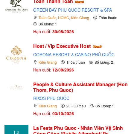
Toán Thanh Toán
GREEN BAY PHU QUOC RESORT & SPA
Toàn Quốc
,
HCMC
,
Kiên Giang
Thỏa thuận
Số lượng: 1
Hạn cuối:
30/08/2026
Host / Vip Executive Host
CORONA RESORT & CASINO PHÚ QUỐC
Kiên Giang
Thỏa thuận
Số lượng: 2
Hạn cuối:
12/08/2026
People & Culture Assistant Manager (Hon
Thom, Phu Quoc)
RIXOS PHÚ QUỐC
Kiên Giang
20 - 30 triệu
Số lượng: 1
Hạn cuối:
03/10/2026
La Festa Phu Quoc - Nhân Viên Vệ Sinh
Công Cộng (Public Attendant/ Pa