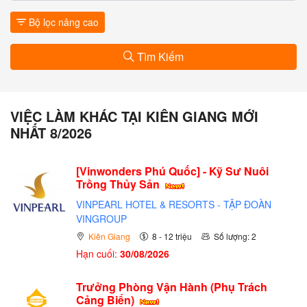
Bộ lọc nâng cao
Tìm Kiếm
VIỆC LÀM KHÁC TẠI KIÊN GIANG MỚI
NHẤT 8/2026
[Vinwonders Phú Quốc] - Kỹ Sư Nuôi
Trồng Thủy Sản
VINPEARL HOTEL & RESORTS - TẬP ĐOÀN
VINGROUP
Kiên Giang
8 - 12 triệu
Số lượng: 2
Hạn cuối:
30/08/2026
Trưởng Phòng Vận Hành (Phụ Trách
Cảng Biển)