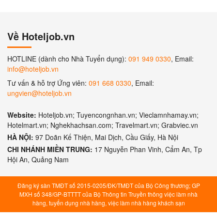
Về Hoteljob.vn
HOTLINE (dành cho Nhà Tuyển dụng):
091 949 0330
, Email:
info@hoteljob.vn
Tư vấn & hỗ trợ Ứng viên:
091 668 0330
, Email:
ungvien@hoteljob.vn
Website:
Hoteljob.vn; Tuyencongnhan.vn; Vieclamnhamay.vn;
Hotelmart.vn; Nghekhachsan.com; Travelmart.vn; Grabviec.vn
HÀ NỘI:
97 Doãn Kế Thiện, Mai Dịch, Cầu Giấy, Hà Nội
CHI NHÁNH MIỀN TRUNG:
17 Nguyễn Phan Vinh, Cẩm An, Tp
Hội An, Quảng Nam
Đăng ký sàn TMĐT số 2015-0205/ĐK/TMĐT của Bộ Công thương; GP
MXH số 348/GP-BTTTT của Bộ Thông tin Truyền thông việc làm nhà
hàng, tuyển dụng nhà hàng, việc làm nhà hàng khách sạn