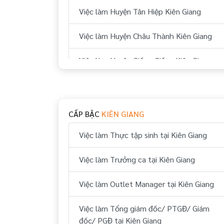
Việc làm Huyện Tân Hiệp Kiên Giang
Việc làm Huyện Châu Thành Kiên Giang
Việc làm Huyện Giồng Giềng Kiên Giang
Việc làm Huyện Gò Quao Kiên Giang
Việc làm Huyện An Biên Kiên Giang
CẤP BẬC
KIÊN GIANG
Việc làm Huyện An Minh Kiên Giang
Việc làm Thực tập sinh tại Kiên Giang
Việc làm Huyện Vĩnh Thuận Kiên Giang
Việc làm Trưởng ca tại Kiên Giang
Việc làm Huyện Phú Quốc Kiên Giang
Việc làm Outlet Manager tại Kiên Giang
Việc làm Huyện Kiên Hải Kiên Giang
Việc làm Tổng giám đốc/ PTGĐ/ Giám
đốc/ PGĐ tại Kiên Giang