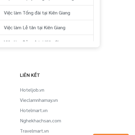
Việc làm Tổng đài tại Kiên Giang
Việc làm Lễ tân tại Kiên Giang
Việc làm Bảo vệ tại Kiên Giang
Việc làm Hostess tại Kiên Giang
Việc làm Kho vải tại Kiên Giang
LIÊN KẾT
Việc làm Giặt là tại Kiên Giang
Hoteljob.vn
Vieclamnhamay.vn
Việc làm Vệ sinh công cộng tại Kiên
Giang
Hotelmart.vn
Nghekhachsan.com
Việc làm Làm vườn tại Kiên Giang
Travelmart.vn