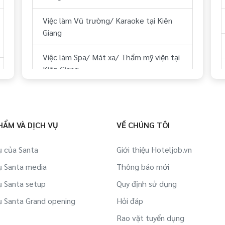
Việc làm Lái xe tại Kiên Giang
Việc làm Vũ trường/ Karaoke tại Kiên
Giang
Việc làm Lữ hành/ Du lịch (HDV, ĐH
Tour...) tại Kiên Giang
Việc làm Spa/ Mát xa/ Thẩm mỹ viện tại
Kiên Giang
Việc làm Y tế tại Kiên Giang
Việc làm Sân Golf tại Kiên Giang
Việc làm Dự án BĐS/ Quản lý tòa nhà tại
Kiên Giang
Việc làm Thể hình/ phòng tập tại Kiên
HẨM VÀ DỊCH VỤ
VỀ CHÚNG TÔI
Giang
Việc làm IT tại Kiên Giang
ụ của Santa
Giới thiệu Hoteljob.vn
Việc làm Công ty Du lịch, lữ hành,
ụ Santa media
Việc làm Việc làm sinh viên tại Kiên
Thông báo mới
phòng vé tại Kiên Giang
Giang
ụ Santa setup
Quy định sử dụng
Việc làm Hàng không/ Sân bay tại Kiên
ụ Santa Grand opening
Hỏi đáp
Việc làm Bán hàng online tại Kiên Giang
Giang
Rao vặt tuyển dụng