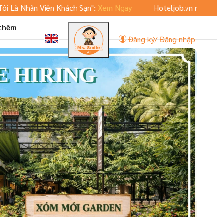
Nhân Viên Khách Sạn":
Xem Ngay
Hoteljob.vn ra mắt phiên 
 thêm
Đăng ký/ Đăng nhập