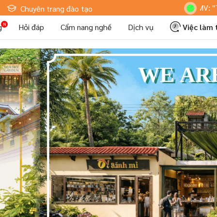
Hoteljob MV: "Tôi Là 
Chuyên trang đào tạo
g
Hỏi đáp
Cẩm nang nghề
Dịch vụ
Việc làm