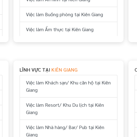
Việc làm Buồng phòng tại Kiên Giang
Việc làm Ẩm thực tại Kiên Giang
Việc làm Bếp tại Kiên Giang
Việc làm Thể thao tại Kiên Giang
LĨNH VỰC TẠI
KIÊN GIANG
Việc làm Vui chơi & giải trí tại Kiên Giang
Việc làm Khách sạn/ Khu căn hộ tại Kiên
Việc làm Hành chính, nhân sự tại Kiên
Giang
Giang
Việc làm Resort/ Khu Du lịch tại Kiên
Việc làm Tài chính, kế toán tại Kiên
Giang
Giang
Việc làm Nhà hàng/ Bar/ Pub tại Kiên
Việc làm Kỹ thuật tại Kiên Giang
Giang