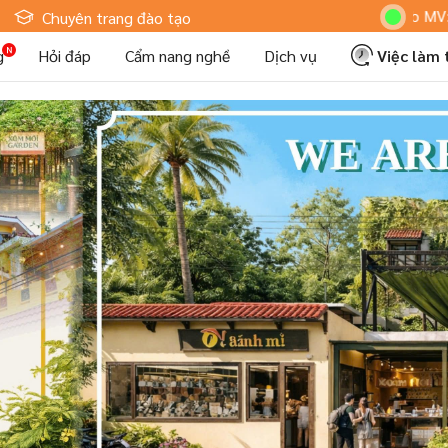
Hoteljob MV: "Tôi L
Chuyên trang đào tạo
g
Hỏi đáp
Cẩm nang nghề
Dịch vụ
Việc làm