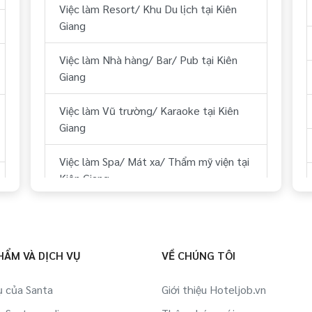
Việc làm Resort/ Khu Du lịch tại Kiên
Việc làm Tài chính, kế toán tại Kiên
Giang
Giang
Việc làm Nhà hàng/ Bar/ Pub tại Kiên
Việc làm Kỹ thuật tại Kiên Giang
Giang
Việc làm Lái xe tại Kiên Giang
Việc làm Vũ trường/ Karaoke tại Kiên
Giang
Việc làm Lữ hành/ Du lịch (HDV, ĐH
Tour...) tại Kiên Giang
Việc làm Spa/ Mát xa/ Thẩm mỹ viện tại
Kiên Giang
Việc làm Y tế tại Kiên Giang
Việc làm Sân Golf tại Kiên Giang
Việc làm Dự án BĐS/ Quản lý tòa nhà tại
Kiên Giang
Việc làm Thể hình/ phòng tập tại Kiên
HẨM VÀ DỊCH VỤ
VỀ CHÚNG TÔI
Giang
Việc làm IT tại Kiên Giang
ụ của Santa
Giới thiệu Hoteljob.vn
Việc làm Công ty Du lịch, lữ hành,