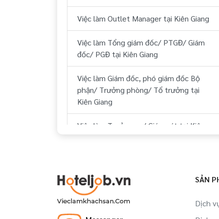
Việc làm Huyện Phú Quốc Kiên Giang
Việc làm Outlet Manager tại Kiên Giang
Việc làm Huyện Kiên Hải Kiên Giang
Việc làm Tổng giám đốc/ PTGĐ/ Giám
đốc/ PGĐ tại Kiên Giang
Việc làm Huyện U Minh Thượng Kiên
Giang
Việc làm Giám đốc, phó giám đốc Bộ
phận/ Trưởng phòng/ Tổ trưởng tại
Việc làm Huyện Giang Thành Kiên Giang
Kiên Giang
Việc làm Trưởng ca/ Giám sát tại Kiên
Giang
Việc làm Nhân viên tập sự tại Kiên Giang
SẢN P
Việc làm Đào tạo viên tại Kiên Giang
Dịch v
Việc làm Trợ lý, thư ký tại Kiên Giang