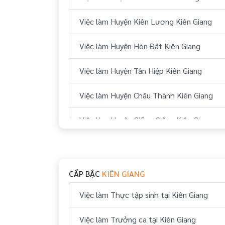
Việc làm Huyện Kiên Lương Kiên Giang
Việc làm Huyện Hòn Đất Kiên Giang
Việc làm Huyện Tân Hiệp Kiên Giang
Việc làm Huyện Châu Thành Kiên Giang
Việc làm Huyện Giồng Giềng Kiên Giang
Việc làm Huyện Gò Quao Kiên Giang
Việc làm Huyện An Biên Kiên Giang
CẤP BẬC
KIÊN GIANG
Việc làm Huyện An Minh Kiên Giang
Việc làm Thực tập sinh tại Kiên Giang
Việc làm Huyện Vĩnh Thuận Kiên Giang
Việc làm Trưởng ca tại Kiên Giang