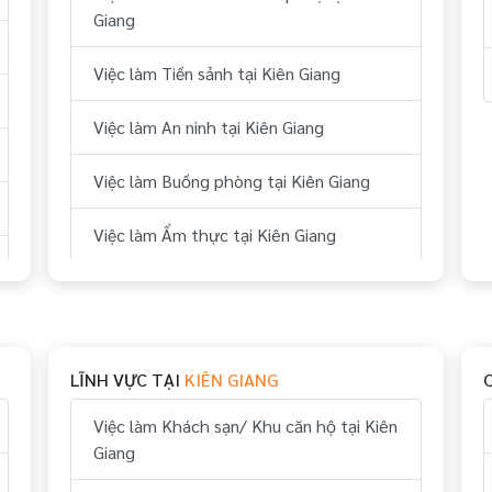
Giang
Việc làm Tiền sảnh tại Kiên Giang
Việc làm An ninh tại Kiên Giang
Việc làm Buồng phòng tại Kiên Giang
Việc làm Ẩm thực tại Kiên Giang
Việc làm Bếp tại Kiên Giang
Việc làm Thể thao tại Kiên Giang
LĨNH VỰC TẠI
KIÊN GIANG
Việc làm Vui chơi & giải trí tại Kiên Giang
Việc làm Khách sạn/ Khu căn hộ tại Kiên
Việc làm Hành chính, nhân sự tại Kiên
Giang
Giang