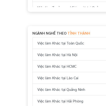
Việc làm Trưởng ca/ Giám sát tại Quảng
Ninh
Việc làm Nhân viên tập sự tại Quảng
Ninh
NGÀNH NGHỀ THEO
TỈNH THÀNH
Việc làm Đào tạo viên tại Quảng Ninh
Việc làm Khác tại Toàn Quốc
Việc làm Trợ lý, thư ký tại Quảng Ninh
Việc làm Khác tại Hà Nội
Việc làm Nhân viên tại Quảng Ninh
Việc làm Khác tại HCMC
Việc làm Khác tại Lào Cai
Việc làm Khác tại Quảng Ninh
Việc làm Khác tại Hải Phòng