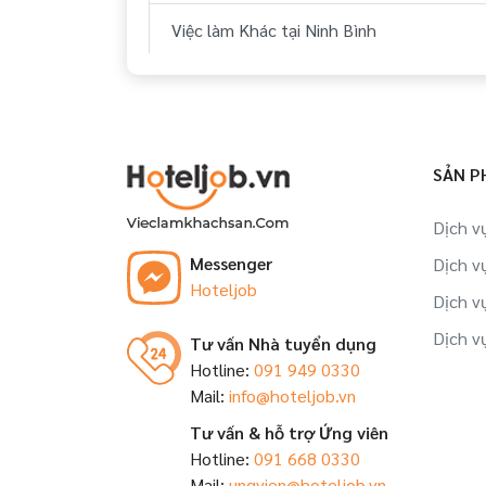
Việc làm Khác tại Ninh Bình
Việc làm Khác tại Huế
Việc làm Khác tại Đà Nẵng
SẢN P
Việc làm Khác tại Quảng Nam
Dịch v
Việc làm Khác tại Khánh Hòa
Messenger
Dịch v
Hoteljob
Việc làm Khác tại Bình Thuận
Dịch v
Dịch v
Tư vấn Nhà tuyển dụng
Việc làm Khác tại Bà Rịa - Vũng Tàu
Hotline:
091 949 0330
Mail:
info@hoteljob.vn
Việc làm Khác tại Cần Thơ
Tư vấn & hỗ trợ Ứng viên
Việc làm Khác tại Kiên Giang
Hotline:
091 668 0330
Mail:
ungvien@hoteljob.vn