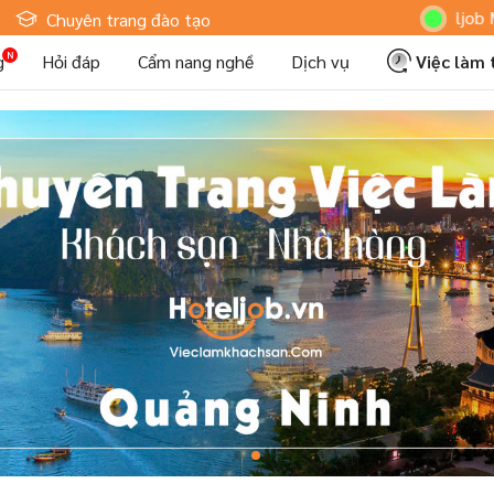
Hoteljob MV: "Tôi
Chuyên trang đào tạo
g
Hỏi đáp
Cẩm nang nghề
Dịch vụ
Việc làm