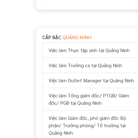
Việc làm Huyện Đầm Hà Quảng Ninh
Việc làm Huyện Hải Hà Quảng Ninh
CẤP BẬC
QUẢNG NINH
Việc làm Huyện Ba Chẽ Quảng Ninh
Việc làm Thực tập sinh tại Quảng Ninh
Việc làm Huyện Vân Đồn Quảng Ninh
Việc làm Trưởng ca tại Quảng Ninh
Việc làm Huyện Hoành Bồ Quảng Ninh
Việc làm Outlet Manager tại Quảng Ninh
Việc làm Huyện Đông Triều Quảng Ninh
Việc làm Tổng giám đốc/ PTGĐ/ Giám
Việc làm Huyện Yên Hưng Quảng Ninh
đốc/ PGĐ tại Quảng Ninh
Việc làm Huyện Cô Tô Quảng Ninh
Việc làm Giám đốc, phó giám đốc Bộ
phận/ Trưởng phòng/ Tổ trưởng tại
Việc làm Thị Xã Quảng Yên Quảng Ninh
Quảng Ninh