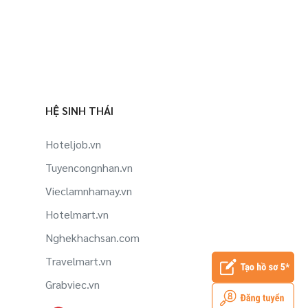
HỆ SINH THÁI
Hoteljob.vn
Tuyencongnhan.vn
Vieclamnhamay.vn
Hotelmart.vn
Nghekhachsan.com
Travelmart.vn
Grabviec.vn