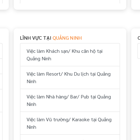
Việc làm Bếp tại Quảng Ninh
Việc làm Thể thao tại Quảng Ninh
LĨNH VỰC TẠI
QUẢNG NINH
Việc làm Vui chơi & giải trí tại Quảng
Ninh
Việc làm Khách sạn/ Khu căn hộ tại
Quảng Ninh
Việc làm Hành chính, nhân sự tại Quảng
Ninh
Việc làm Resort/ Khu Du lịch tại Quảng
Ninh
Việc làm Tài chính, kế toán tại Quảng
Ninh
Việc làm Nhà hàng/ Bar/ Pub tại Quảng
Ninh
Việc làm Kỹ thuật tại Quảng Ninh
Việc làm Vũ trường/ Karaoke tại Quảng
Việc làm Lái xe tại Quảng Ninh
Ninh