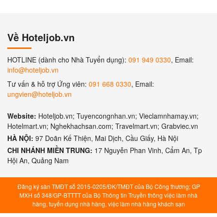
Về Hoteljob.vn
HOTLINE (dành cho Nhà Tuyển dụng):
091 949 0330
, Email:
info@hoteljob.vn
Tư vấn & hỗ trợ Ứng viên:
091 668 0330
, Email:
ungvien@hoteljob.vn
Website:
Hoteljob.vn; Tuyencongnhan.vn; Vieclamnhamay.vn;
Hotelmart.vn; Nghekhachsan.com; Travelmart.vn; Grabviec.vn
HÀ NỘI:
97 Doãn Kế Thiện, Mai Dịch, Cầu Giấy, Hà Nội
CHI NHÁNH MIỀN TRUNG:
17 Nguyễn Phan Vinh, Cẩm An, Tp
Hội An, Quảng Nam
Đăng ký sàn TMĐT số 2015-0205/ĐK/TMĐT của Bộ Công thương; GP
MXH số 348/GP-BTTTT của Bộ Thông tin Truyền thông việc làm nhà
hàng, tuyển dụng nhà hàng, việc làm nhà hàng khách sạn