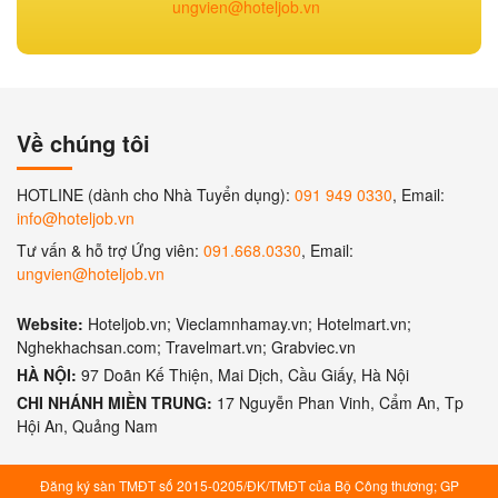
ungvien@hoteljob.vn
Về chúng tôi
HOTLINE (dành cho Nhà Tuyển dụng):
091 949 0330
, Email:
info@hoteljob.vn
Tư vấn & hỗ trợ Ứng viên:
091.668.0330
, Email:
ungvien@hoteljob.vn
Website:
Hoteljob.vn; Vieclamnhamay.vn; Hotelmart.vn;
Nghekhachsan.com; Travelmart.vn; Grabviec.vn
HÀ NỘI:
97 Doãn Kế Thiện, Mai Dịch, Cầu Giấy, Hà Nội
CHI NHÁNH MIỀN TRUNG:
17 Nguyễn Phan Vinh, Cẩm An, Tp
Hội An, Quảng Nam
Đăng ký sàn TMĐT số 2015-0205/ĐK/TMĐT của Bộ Công thương; GP