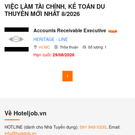
VIỆC LÀM TÀI CHÍNH, KẾ TOÁN DU
THUYỀN MỚI NHẤT 8/2026
Accounts Receivable Executive
HERITAGE - LINE
HCMC
Thỏa thuận
Số lượng: 1
Hạn cuối:
29/08/2026
1
Về Hoteljob.vn
HOTLINE (dành cho Nhà Tuyển dụng):
091 949 0330
, Email:
info@hoteljob.vn